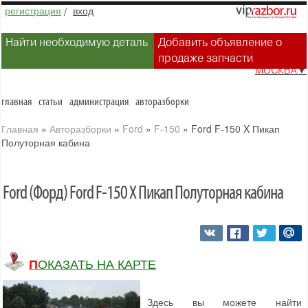
регистрация
/
вход
Найти необходимую деталь
Добавить объявление о
продаже запчасти
МОСКВА
▼
главная
статьи
администрация
авторазборки
Главная
»
Авторазборки
»
Ford
»
F-150
»
Ford F-150 X Пикап
Полуторная кабина
Ford (Форд) Ford F-150 X Пикап Полуторная кабина
ПОКАЗАТЬ НА КАРТЕ
Здесь вы можете найти