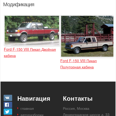
Модификация
Ford F-150 VIII Пикап Двойная
кабина
Ford F-150 VIII Пикап
Полуторная кабина
Навигация
Контакты
главная
Россия, Москва
Ленинградское шоссе д. 33
авторазборки