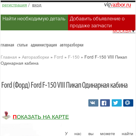
регистрация
/
вход
Найти необходимую деталь
Добавить объявление о
продаже запчасти
МОСКВА
▼
главная
статьи
администрация
авторазборки
Главная
»
Авторазборки
»
Ford
»
F-150
»
Ford F-150 VIII Пикап
Одинарная кабина
Ford (Форд) Ford F-150 VIII Пикап Одинарная кабина
ПОКАЗАТЬ НА КАРТЕ
У нас вы можете найти