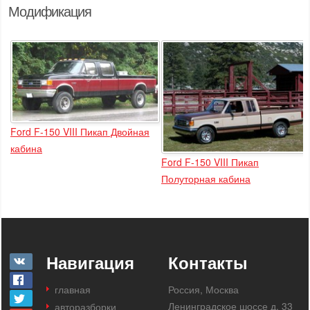
Модификация
Ford F-150 VIII Пикап Двойная
кабина
Ford F-150 VIII Пикап
Полуторная кабина
Навигация
Контакты
главная
Россия, Москва
Ленинградское шоссе д. 33
авторазборки