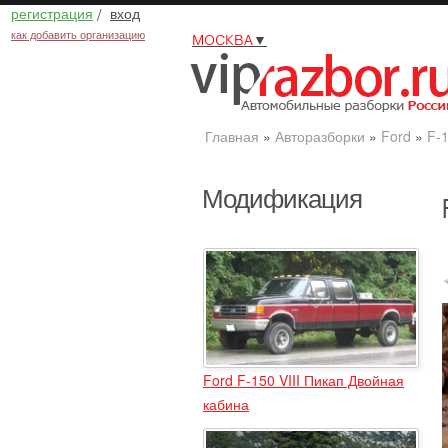
регистрация
/
вход
как добавить организацию
МОСКВА
▼
Главная
»
Авторазборки
»
Ford
»
F-
Модификация
Ford F-150 VIII Пикап Двойная
кабина