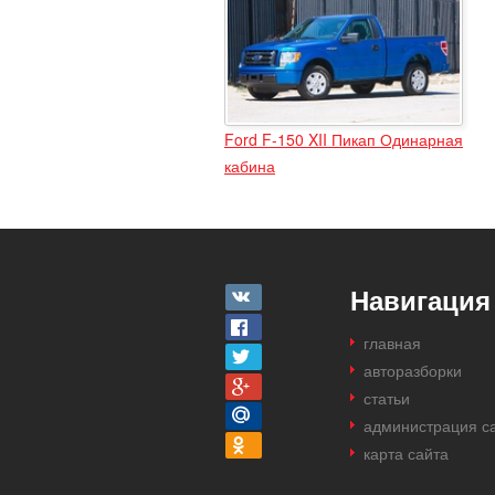
Ford F-150 XII Пикап Одинарная
кабина
Навигация
главная
авторазборки
статьи
администрация с
карта сайта