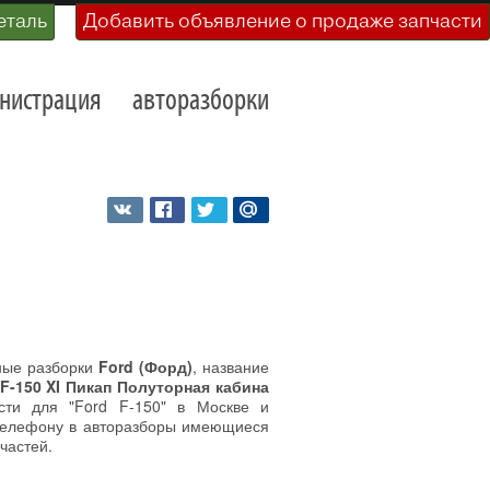
еталь
Добавить объявление о продаже запчасти
нистрация
авторазборки
ные разборки
Ford (Форд)
, название
 F-150 XI Пикап Полуторная кабина
сти для "Ford F-150" в Москве и
 телефону в авторазборы имеющиеся
частей.