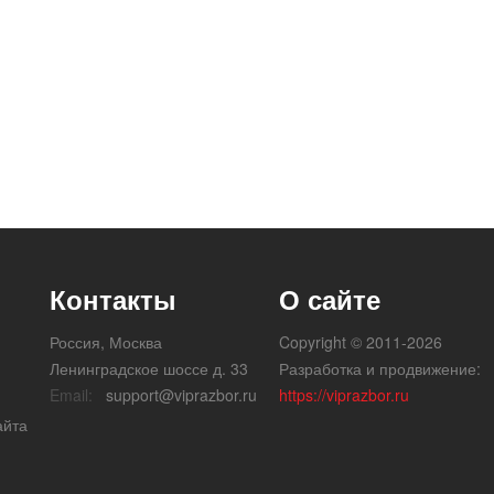
Контакты
О сайте
Россия, Москва
Copyright © 2011-2026
Ленинградское шоссе д. 33
Разработка и продвижение:
Email:
support@viprazbor.ru
https://viprazbor.ru
айта