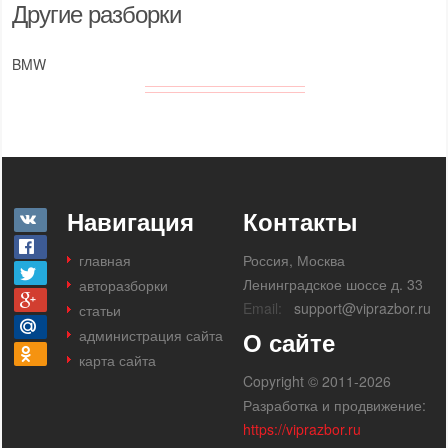
Другие разборки
BMW
Навигация
Контакты
главная
Россия, Москва
Ленинградское шоссе д. 33
авторазборки
Email:
support@viprazbor.ru
статьи
администрация сайта
О сайте
карта сайта
Copyright © 2011-2026
Разработка и продвижение:
https://viprazbor.ru