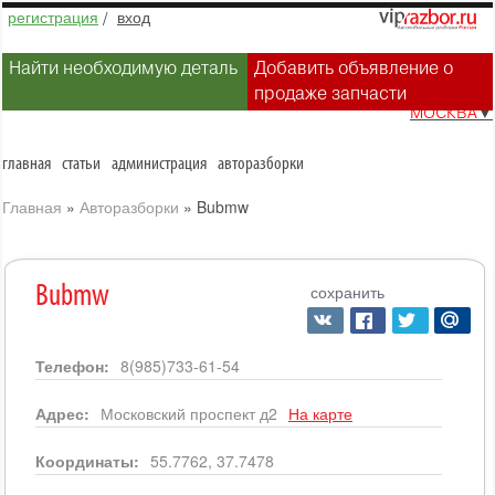
регистрация
/
вход
Найти необходимую деталь
Добавить объявление о
продаже запчасти
МОСКВА
▼
главная
статьи
администрация
авторазборки
Главная
»
Авторазборки
»
Bubmw
сохранить
Bubmw
Телефон:
8(985)733-61-54
Адрес:
Московский проспект д2
На карте
Координаты:
55.7762, 37.7478