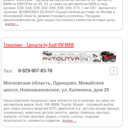
BMW из ЕВРОПЫ на X5, Х3, а также на автомобили БМВ в след.
кузовах: E38, Е46, E39, E60, E65, E66, E90, E70, 1-ser Е87. Запчасти в
наличии. ВОЗМОЖЕН БЕЗНАЛ! Осуществляем доставку по Москве и
Московской области, можем отправить в регионы. Продажа
машинокомплектов. Для наших постоянных клиентов оптовые цены.
далее ...
Технолинт - Запчасти бу Audi VW BMW
Тел:
8-929-907-83-78
Московская область, Одинцово, Можайское
шоссе, Новоивановское, ул. Калинина, дом 20
Наша компания предлагает вам запчасти б/у в наличии, на заказ на
автомобили марок: Audi, VW, BMW, Toyota, Nissan - огромный выбор
для самых разных моделей КПП, двигатели б.у., детали кузова (крыша,
лонжероны), навесные детали (капоты, двери, бампера, крылья),
зеркала, оптика (фонари, фары), стекла, салоны, подушки
безопасности, элементы подвески.
далее ...