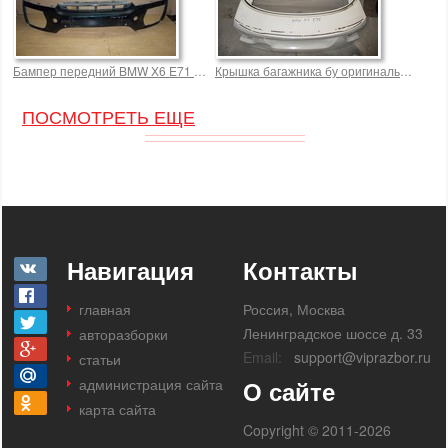
Бампер передний BMW X6 E71 Подробнее: https://tria 7000,0 р.
Крышка багажника бу оригинальная для 
ПОСМОТРЕТЬ ЕЩЕ
Навигация
Контакты
главная
Россия, Москва
Ленинградское шоссе д. 33
авторазборки
Email:
support@viprazbor.ru
статьи
администрация сайта
О сайте
карта сайта
Copyright © 2011-2026