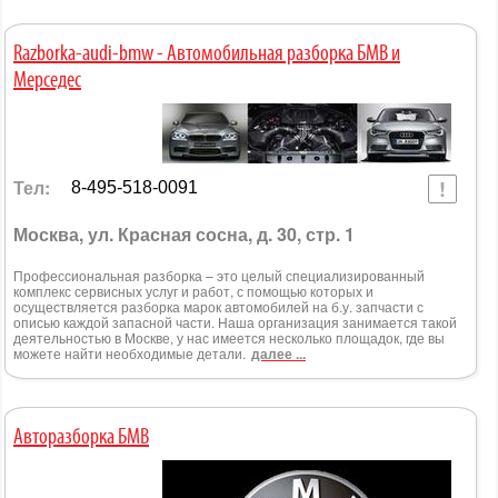
Razborka-audi-bmw - Автомобильная разборка БМВ и
Мерседес
Тел:
8-495-518-0091
Москва, ул. Красная сосна, д. 30, стр. 1
Профессиональная разборка – это целый специализированный
комплекс сервисных услуг и работ, с помощью которых и
осуществляется разборка марок автомобилей на б.у. запчасти с
описью каждой запасной части. Наша организация занимается такой
деятельностью в Москве, у нас имеется несколько площадок, где вы
можете найти необходимые детали.
далее ...
Авторазборка БМВ