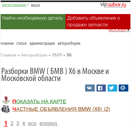
регистрация
/
вход
Найти необходимую деталь
Добавить объявление о
продаже запчасти
МОСКВА
▼
главная
статьи
администрация
авторазборки
Главная
»
Авторазборки
»
BMW
»
X6
Разборки BMW ( БМВ ) X6 в Москве и
Московской области
ПОКАЗАТЬ НА КАРТЕ
ЧАСТНЫЕ ОБЪЯВЛЕНИЯ BMW (X6) (2)
1
2
3
4
все
вперед