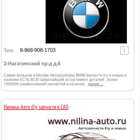
Тел:
8-968-908-1703
2-Нагатинский пр-д д.6
Самая большая в Москве Авторазборка BMW.Запчасти б у и новые в
наличии ЕСТЬ ВСЁ! Широчайший ассортимент деталей , более
1500000 наименований запчастей в наличии.
далее ...
Нилина-Авто б\у запчасти в САО