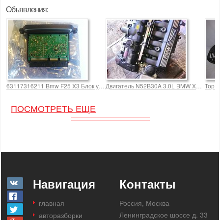
Объявления:
63117316211 Bmw F25 X3 Блок управления фары новый 7000,0 р.
Двигатель N52B30A 3.0L BMW X3 E83
Торп
ПОСМОТРЕТЬ ЕЩЕ
Навигация
Контакты
главная
Россия, Москва
Ленинградское шоссе д. 33
авторазборки