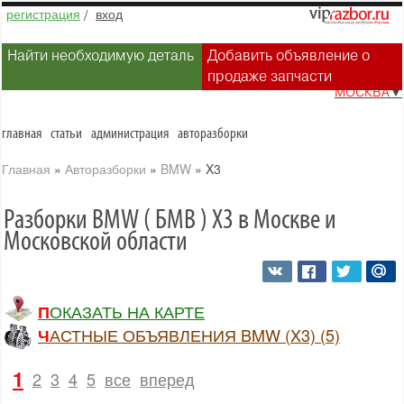
регистрация
/
вход
Найти необходимую деталь
Добавить объявление о
продаже запчасти
МОСКВА
▼
главная
статьи
администрация
авторазборки
Главная
»
Авторазборки
»
BMW
»
X3
Разборки BMW ( БМВ ) X3 в Москве и
Московской области
ПОКАЗАТЬ НА КАРТЕ
ЧАСТНЫЕ ОБЪЯВЛЕНИЯ BMW (X3) (5)
1
2
3
4
5
все
вперед