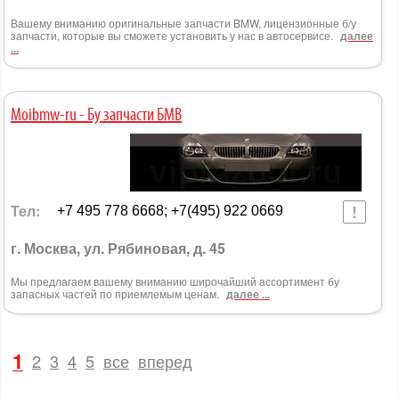
Вашему вниманию оригинальные запчасти BMW, лицензионные б/у
запчасти, которые вы сможете установить у нас в автосервисе.
далее
...
Moibmw-ru - Бу запчасти БМВ
Тел:
+7 495 778 6668; +7(495) 922 0669
г. Москва, ул. Рябиновая, д. 45
Мы предлагаем вашему вниманию широчайший ассортимент бу
запасных частей по приемлемым ценам.
далее ...
1
2
3
4
5
все
вперед