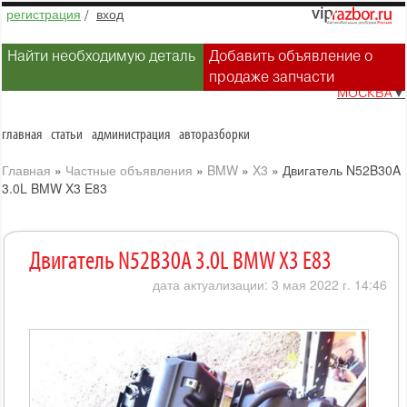
регистрация
/
вход
Найти необходимую деталь
Добавить объявление о
продаже запчасти
МОСКВА
▼
главная
статьи
администрация
авторазборки
Главная
»
Частные объявления
»
BMW
»
X3
»
Двигатель N52B30A
3.0L BMW X3 E83
Двигатель N52B30A 3.0L BMW X3 E83
дата актуализации: 3 мая 2022 г. 14:46