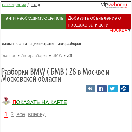
регистрация
/
вход
Найти необходимую деталь
Добавить объявление о
продаже запчасти
МОСКВА
▼
главная
статьи
администрация
авторазборки
Главная
»
Авторазборки
»
BMW
»
Z8
Разборки BMW ( БМВ ) Z8 в Москве и
Московской области
ПОКАЗАТЬ НА КАРТЕ
1
2
все
вперед