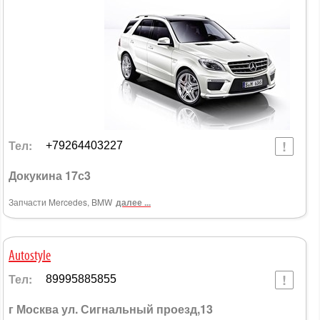
Тел:
+79264403227
Докукина 17с3
Запчасти Mercedes, BMW
далее ...
Autostyle
Тел:
89995885855
г Москва ул. Сигнальный проезд,13