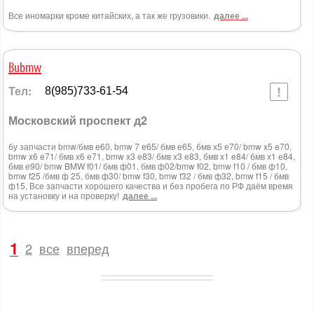
Все иномарки кроме китайских, а так же грузовики.
далее ...
Bubmw
Тел:
8(985)733-61-54
Московский проспект д2
бу запчасти bmw/бмв e60, bmw 7 e65/ бмв е65, бмв х5 е70/ bmw x5 e70,
bmw x6 e71/ бмв х6 е71, bmw x3 e83/ бмв х3 е83, бмв x1 e84/ бмв х1 е84,
бмв е90/ bmw BMW f01/ бмв ф01, бмв ф02/bmw f02, bmw f10 / бмв ф10,
bmw f25 /бмв ф 25, бмв ф30/ bmw f30, bmw f32 / бмв ф32, bmw f15 / бмв
ф15, Все запчасти хорошего качества и без пробега по РФ даём время
на установку и на проверку!
далее ...
1
2
все
вперед