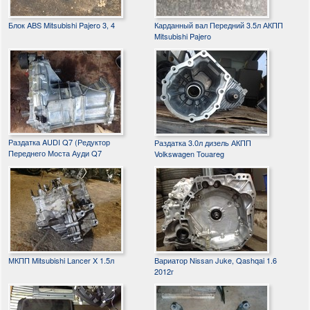
Блок ABS Mitsubishi Pajero 3, 4
Карданный вал Передний 3.5л АКПП
Mitsubishi Pajero
Раздатка AUDI Q7 (Редуктор
Раздатка 3.0л дизель АКПП
Переднего Моста Ауди Q7
Volkswagen Touareg
МКПП Mitsubishi Lancer X 1.5л
Вариатор Nissan Juke, Qashqai 1.6
2012г