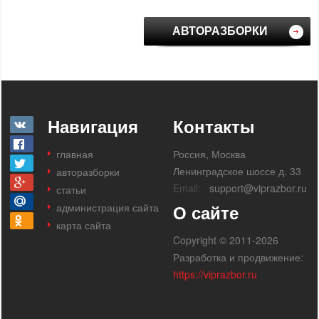
АВТОРАЗБОРКИ
Навигация
Контакты
главная
Россия, Москва
Ленинградское шоссе д. 33
авторазборки
Email:
support@viprazbor.ru
статьи
администрация сайта
О сайте
карта сайта
Copyright © 2011-2026
Разработка и продвижение:
https://viprazbor.ru