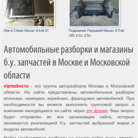
Люк в Сборе Nissan X-trail 31
Подрамник Передний Nissan X-Trail
(30) 2.0л, 2.5л.
Автомобильные разборки и магазины
б.у. запчастей в Москве и Московской
области
viprazbor.ru
- это группа авторазборок Москвы и Московской
области. На сайте представлены автомобильные разборки
японских, немецких, корейских, французких автомобилей. При
необходимости вы можете выполнить групповой запрос в
компании находящиеся на сайте через
эту форму
. Ваш запрос
будет отправлен во все организации сайта, которые
занимаются реализацией б.у. запчастей выбранной марки и
модели автомобиля.
Найти необходимую разборку на нашем сайте очень просто,