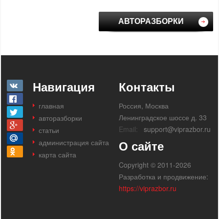
АВТОРАЗБОРКИ
Навигация
Контакты
главная
Россия, Москва
Ленинградское шоссе д. 33
авторазборки
Email:
support@viprazbor.ru
статьи
администрация сайта
О сайте
карта сайта
Copyright © 2011-2026
Разработка и продвижение:
https://viprazbor.ru