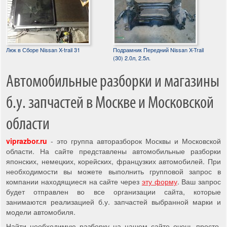
Люк в Сборе Nissan X-trail 31
Подрамник Передний Nissan X-Trail
(30) 2.0л, 2.5л.
Автомобильные разборки и магазины
б.у. запчастей в Москве и Московской
области
viprazbor.ru
- это группа авторазборок Москвы и Московской
области. На сайте представлены автомобильные разборки
японских, немецких, корейских, французких автомобилей. При
необходимости вы можете выполнить групповой запрос в
компании находящиеся на сайте через
эту форму
. Ваш запрос
будет отправлен во все организации сайта, которые
занимаются реализацией б.у. запчастей выбранной марки и
модели автомобиля.
Найти необходимую разборку на нашем сайте очень просто,