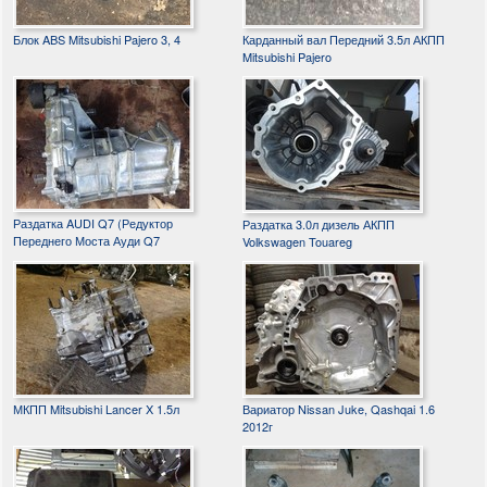
Блок ABS Mitsubishi Pajero 3, 4
Карданный вал Передний 3.5л АКПП
Mitsubishi Pajero
Раздатка AUDI Q7 (Редуктор
Раздатка 3.0л дизель АКПП
Переднего Моста Ауди Q7
Volkswagen Touareg
МКПП Mitsubishi Lancer X 1.5л
Вариатор Nissan Juke, Qashqai 1.6
2012г