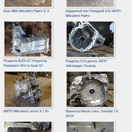
Блок ABS Mitsubishi Pajero 3, 4
Карданный вал Передний 3.5л АКПП
Mitsubishi Pajero
Раздатка AUDI Q7 (Редуктор
Раздатка 3.0л дизель АКПП
Переднего Моста Ауди Q7
Volkswagen Touareg
МКПП Mitsubishi Lancer X 1.5л
Вариатор Nissan Juke, Qashqai 1.6
2012г