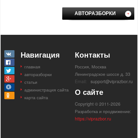
АВТОРАЗБОРКИ
Навигация
Контакты
главная
Россия, Москва
Ленинградское шоссе д. 33
авторазборки
Email:
support@viprazbor.ru
статьи
администрация сайта
О сайте
карта сайта
Copyright © 2011-2026
Разработка и продвижение:
https://viprazbor.ru