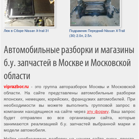
Люк в Сборе Nissan X-trail 31
Подрамник Передний Nissan X-Trail
(30) 2.0л, 2.5л.
Автомобильные разборки и магазины
б.у. запчастей в Москве и Московской
области
viprazbor.ru
- это группа авторазборок Москвы и Московской
области. На сайте представлены автомобильные разборки
японских, немецких, корейских, французких автомобилей. При
необходимости вы можете выполнить групповой запрос в
компании находящиеся на сайте через
эту форму
. Ваш запрос
будет отправлен во все организации сайта, которые
занимаются реализацией б.у. запчастей выбранной марки и
модели автомобиля.
Найти необходимую разборку на нашем сайте очень просто,