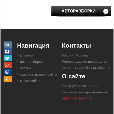
АВТОРАЗБОРКИ
Навигация
Контакты
главная
Россия, Москва
Ленинградское шоссе д. 33
авторазборки
Email:
support@viprazbor.ru
статьи
администрация сайта
О сайте
карта сайта
Copyright © 2011-2026
Разработка и продвижение:
https://viprazbor.ru