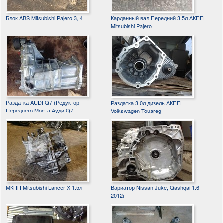
Блок ABS Mitsubishi Pajero 3, 4
Карданный вал Передний 3.5л АКПП
Mitsubishi Pajero
Раздатка AUDI Q7 (Редуктор
Раздатка 3.0л дизель АКПП
Переднего Моста Ауди Q7
Volkswagen Touareg
МКПП Mitsubishi Lancer X 1.5л
Вариатор Nissan Juke, Qashqai 1.6
2012г