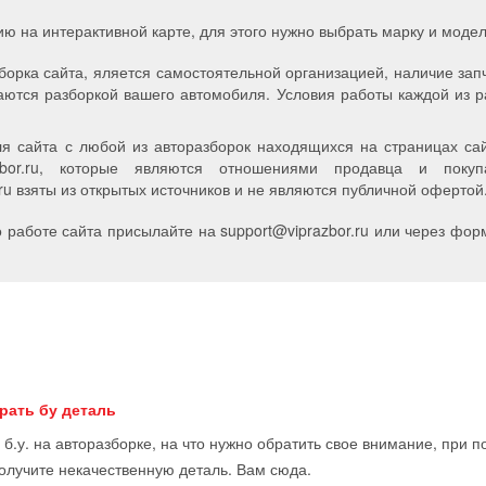
ию на интерактивной карте, для этого нужно выбрать марку и мод
борка сайта, яляется самостоятельной организацией, наличие зап
аются разборкой вашего автомобиля. Условия работы каждой из р
я сайта с любой из авторазборок находящихся на страницах сайт
zbor.ru, которые являются отношениями продавца и пок
u взяты из открытых источников и не являются публичной офертой
работе сайта присылайте на support
@
viprazbor.
ru
или через форм
рать бу деталь
 б.у. на авторазборке, на что нужно обратить свое внимание, при 
получите некачественную деталь. Вам сюда.