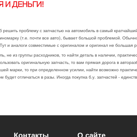
 И ДЕНЬГИ!
б решить проблему с запчастью на автомобиль в самый кратчайший
иномарку (т.е. почти все авто), бывает большой проблемой. Обычн
 Тут и аналоги совместимые с оригиналом и оригинал не большая р
ль, не из группы расходников, то найти деталь в наличии, практиче
ользовать оригинальную запчасть, то вам прямая дорога в автораз
ей марки, то при определенном усилии, найти возможно практичес
 будет отличаться в разы. Иногда покупка б.у. запчастей - единст
Контакты
О сайте