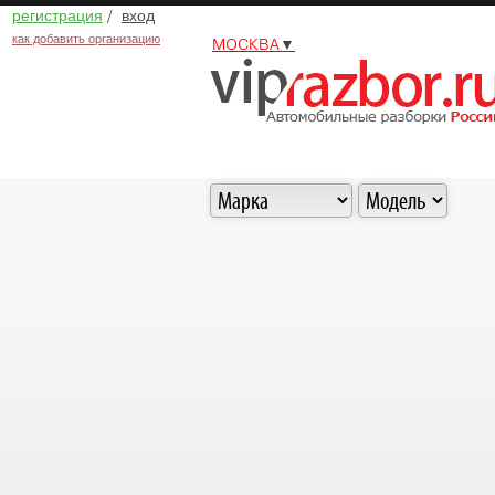
регистрация
/
вход
как добавить организацию
МОСКВА
▼