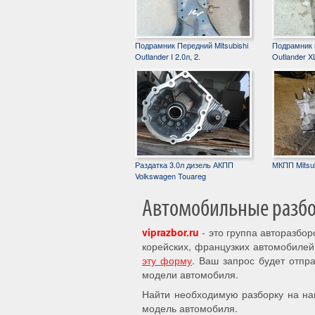
Подрамник Передний Mitsubishi
Подрамник п
Outlander I 2.0л, 2.
Outlander XL
Раздатка 3.0л дизель АКПП
МКПП Mitsub
Volkswagen Touareg
Автомобильные разбор
viprazbor.ru
- это группа авторазбо
корейских, французких автомобилей
эту форму
. Ваш запрос будет отпр
модели автомобиля.
Найти необходимую разборку на на
модель автомобиля.