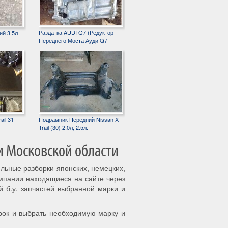
Раздатка AUDI Q7 (Редуктор
ий 3.5л
Переднего Моста Ауди Q7
ail 31
Подрамник Передний Nissan X-
Trail (30) 2.0л, 2.5л.
и Московской области
ильные разборки японских, немецких,
омпании находящиеся на сайте через
й б.у. запчастей выбранной марки и
рок и выбрать необходимую марку и