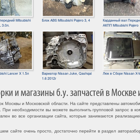
ередний Mitsubishi
Блок ABS Mitsubishi Pajero 3, 4
Карданный вал Передн
 3.0л.
АКПП Mitsubishi Pajero
ishi Lancer X 1.5л
Вариатор Nissan Juke, Qashqai
Люк в Сборе Nissan X-tr
1.6 2012г
ки и магазины б.у. запчастей в Москве 
рок Москвы и Московской области. На сайте представлены автомоб
. При необходимости вы можете выполнить групповой запрос в к
авлен во все организации сайта, которые занимаются реализацие
шем сайте очень просто, достаточно перейти в раздел авторазбо