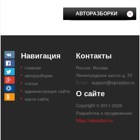
АВТОРАЗБОРКИ
Навигация
Контакты
главная
Россия, Москва
Ленинградское шоссе д. 33
авторазборки
Email:
support@viprazbor.ru
статьи
администрация сайта
О сайте
карта сайта
Copyright © 2011-2026
Разработка и продвижение:
https://viprazbor.ru