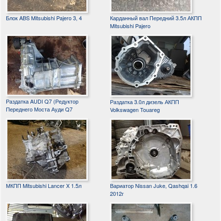
Блок ABS Mitsubishi Pajero 3, 4
Карданный вал Передний 3.5л АКПП
Mitsubishi Pajero
Раздатка AUDI Q7 (Редуктор
Раздатка 3.0л дизель АКПП
Переднего Моста Ауди Q7
Volkswagen Touareg
МКПП Mitsubishi Lancer X 1.5л
Вариатор Nissan Juke, Qashqai 1.6
2012г