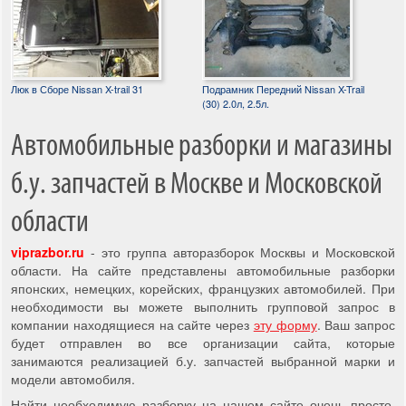
Люк в Сборе Nissan X-trail 31
Подрамник Передний Nissan X-Trail
(30) 2.0л, 2.5л.
Автомобильные разборки и магазины
б.у. запчастей в Москве и Московской
области
viprazbor.ru
- это группа авторазборок Москвы и Московской
области. На сайте представлены автомобильные разборки
японских, немецких, корейских, французких автомобилей. При
необходимости вы можете выполнить групповой запрос в
компании находящиеся на сайте через
эту форму
. Ваш запрос
будет отправлен во все организации сайта, которые
занимаются реализацией б.у. запчастей выбранной марки и
модели автомобиля.
Найти необходимую разборку на нашем сайте очень просто,