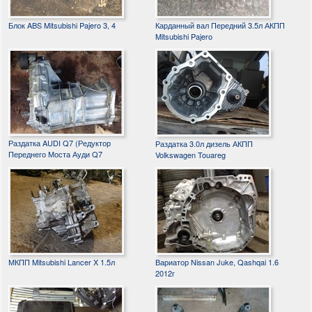
Блок ABS Mitsubishi Pajero 3, 4
Карданный вал Передний 3.5л АКПП
Mitsubishi Pajero
Раздатка AUDI Q7 (Редуктор
Раздатка 3.0л дизель АКПП
Переднего Моста Ауди Q7
Volkswagen Touareg
МКПП Mitsubishi Lancer X 1.5л
Вариатор Nissan Juke, Qashqai 1.6
2012г