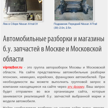
Люк в Сборе Nissan X-trail 31
Подрамник Передний Nissan X-Trail
(30) 2.0л, 2.5л.
Автомобильные разборки и магазины
б.у. запчастей в Москве и Московской
области
viprazbor.ru
- это группа авторазборок Москвы и Московской
области. На сайте представлены автомобильные разборки
японских, немецких, корейских, французких автомобилей. При
необходимости вы можете выполнить групповой запрос в
компании находящиеся на сайте через
эту форму
. Ваш запрос
будет отправлен во все организации сайта, которые
занимаются реализацией б.у. запчастей выбранной марки и
модели автомобиля.
Найти необходимую разборку на нашем сайте очень просто,