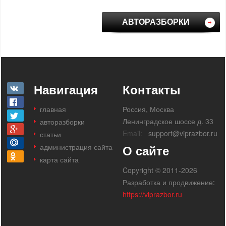
АВТОРАЗБОРКИ
Навигация
Контакты
главная
Россия, Москва
Ленинградское шоссе д. 33
авторазборки
Email:
support@viprazbor.ru
статьи
администрация сайта
О сайте
карта сайта
Copyright © 2011-2026
Разработка и продвижение:
https://viprazbor.ru