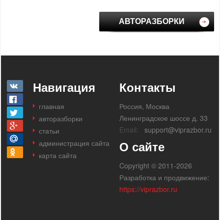
АВТОРАЗБОРКИ
Навигация
Контакты
главная
Россия, Москва
Ленинградское шоссе д. 33
авторазборки
Email:
support@viprazbor.ru
статьи
администрация сайта
О сайте
карта сайта
Copyright © 2011-2026
Разработка и продвижение:
https://viprazbor.ru