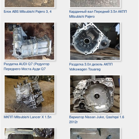
Блок ABS Mitsubishi Pajero 3, 4
Карданный вал Передний 3.5л АКПП
Mitsubishi Pajero
Раздатка AUDI Q7 (Редуктор
Раздатка 3.0л дизель АКПП
Переднего Моста Ауди Q7
Volkswagen Touareg
МКПП Mitsubishi Lancer X 1.5л
Вариатор Nissan Juke, Qashqai 1.6
2012г