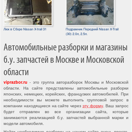
Люк в Сборе Nissan X-trail 31
Подрамник Передний Nissan X-Trail
(30) 2.0л, 2.5л.
Автомобильные разборки и магазины
б.у. запчастей в Москве и Московской
области
viprazbor.ru
- это группа авторазборок Москвы и Московской
области. На сайте представлены автомобильные разборки
японских, немецких, корейских, французких автомобилей. При
необходимости вы можете выполнить групповой запрос в
компании находящиеся на сайте через
эту форму
. Ваш запрос
будет отправлен во все организации сайта, которые
занимаются реализацией б.у. запчастей выбранной марки и
модели автомобиля.
Найти необходимую разборку на нашем сайте очень просто,