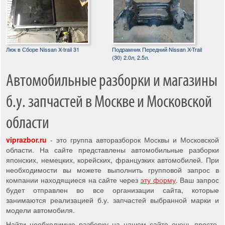
Люк в Сборе Nissan X-trail 31
Подрамник Передний Nissan X-Trail
(30) 2.0л, 2.5л.
Автомобильные разборки и магазины
б.у. запчастей в Москве и Московской
области
viprazbor.ru
- это группа авторазборок Москвы и Московской
области. На сайте представлены автомобильные разборки
японских, немецких, корейских, французких автомобилей. При
необходимости вы можете выполнить групповой запрос в
компании находящиеся на сайте через
эту форму
. Ваш запрос
будет отправлен во все организации сайта, которые
занимаются реализацией б.у. запчастей выбранной марки и
модели автомобиля.
Найти необходимую разборку на нашем сайте очень просто,