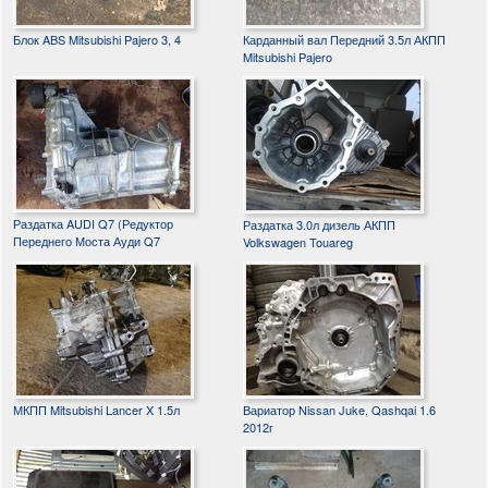
Блок ABS Mitsubishi Pajero 3, 4
Карданный вал Передний 3.5л АКПП
Mitsubishi Pajero
Раздатка AUDI Q7 (Редуктор
Раздатка 3.0л дизель АКПП
Переднего Моста Ауди Q7
Volkswagen Touareg
МКПП Mitsubishi Lancer X 1.5л
Вариатор Nissan Juke, Qashqai 1.6
2012г