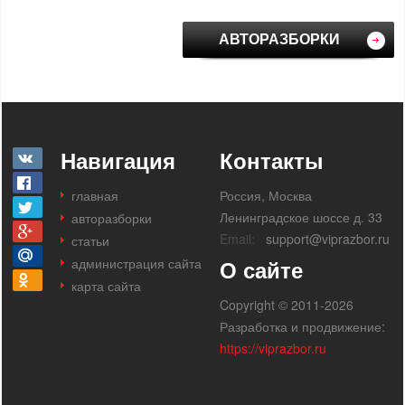
АВТОРАЗБОРКИ
Навигация
Контакты
главная
Россия, Москва
Ленинградское шоссе д. 33
авторазборки
Email:
support@viprazbor.ru
статьи
администрация сайта
О сайте
карта сайта
Copyright © 2011-2026
Разработка и продвижение:
https://viprazbor.ru