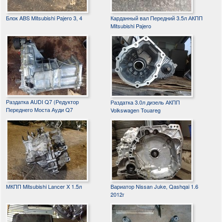
Блок ABS Mitsubishi Pajero 3, 4
Карданный вал Передний 3.5л АКПП
Mitsubishi Pajero
Раздатка AUDI Q7 (Редуктор
Раздатка 3.0л дизель АКПП
Переднего Моста Ауди Q7
Volkswagen Touareg
МКПП Mitsubishi Lancer X 1.5л
Вариатор Nissan Juke, Qashqai 1.6
2012г