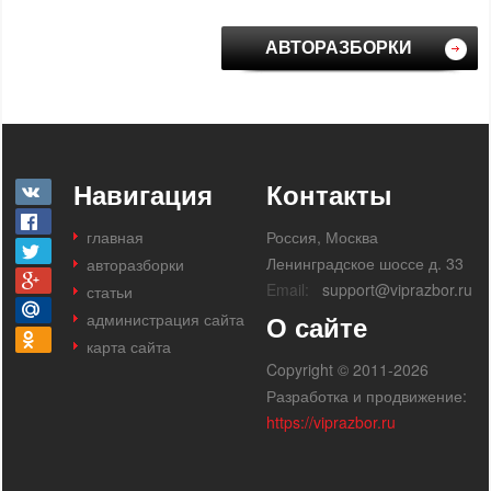
АВТОРАЗБОРКИ
Навигация
Контакты
главная
Россия, Москва
Ленинградское шоссе д. 33
авторазборки
Email:
support@viprazbor.ru
статьи
администрация сайта
О сайте
карта сайта
Copyright © 2011-2026
Разработка и продвижение:
https://viprazbor.ru