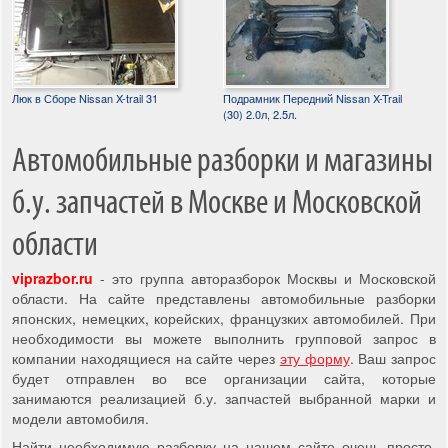
Люк в Сборе Nissan X-trail 31
Подрамник Передний Nissan X-Trail
(30) 2.0л, 2.5л.
Автомобильные разборки и магазины
б.у. запчастей в Москве и Московской
области
viprazbor.ru
- это группа авторазборок Москвы и Московской
области. На сайте представлены автомобильные разборки
японских, немецких, корейских, французких автомобилей. При
необходимости вы можете выполнить групповой запрос в
компании находящиеся на сайте через
эту форму
. Ваш запрос
будет отправлен во все организации сайта, которые
занимаются реализацией б.у. запчастей выбранной марки и
модели автомобиля.
Найти необходимую разборку на нашем сайте очень просто,