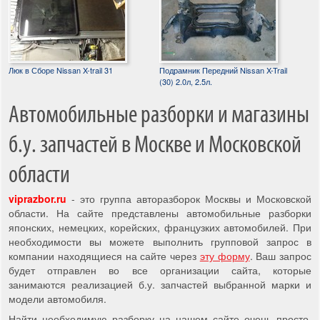
Люк в Сборе Nissan X-trail 31
Подрамник Передний Nissan X-Trail
(30) 2.0л, 2.5л.
Автомобильные разборки и магазины
б.у. запчастей в Москве и Московской
области
viprazbor.ru
- это группа авторазборок Москвы и Московской
области. На сайте представлены автомобильные разборки
японских, немецких, корейских, французких автомобилей. При
необходимости вы можете выполнить групповой запрос в
компании находящиеся на сайте через
эту форму
. Ваш запрос
будет отправлен во все организации сайта, которые
занимаются реализацией б.у. запчастей выбранной марки и
модели автомобиля.
Найти необходимую разборку на нашем сайте очень просто,