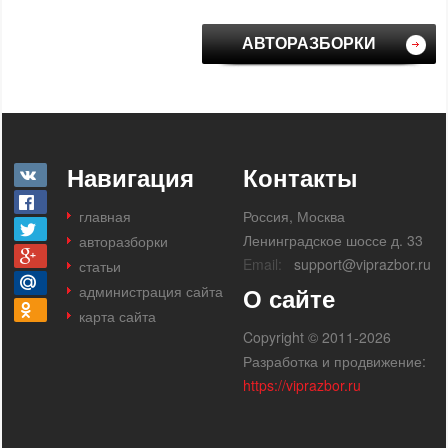
АВТОРАЗБОРКИ
Навигация
Контакты
главная
Россия, Москва
Ленинградское шоссе д. 33
авторазборки
Email:
support@viprazbor.ru
статьи
администрация сайта
О сайте
карта сайта
Copyright © 2011-2026
Разработка и продвижение:
https://viprazbor.ru