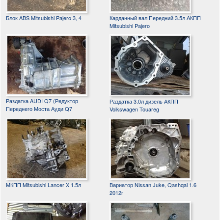
Блок ABS Mitsubishi Pajero 3, 4
Карданный вал Передний 3.5л АКПП
Mitsubishi Pajero
Раздатка AUDI Q7 (Редуктор
Раздатка 3.0л дизель АКПП
Переднего Моста Ауди Q7
Volkswagen Touareg
МКПП Mitsubishi Lancer X 1.5л
Вариатор Nissan Juke, Qashqai 1.6
2012г