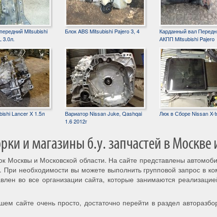
ередний Mitsubishi
Блок ABS Mitsubishi Pajero 3, 4
Карданный вал Передн
 3.0л.
АКПП Mitsubishi Pajero
ishi Lancer X 1.5л
Вариатор Nissan Juke, Qashqai
Люк в Сборе Nissan X-tr
1.6 2012г
ки и магазины б.у. запчастей в Москве 
рок Москвы и Московской области. На сайте представлены автомоб
. При необходимости вы можете выполнить групповой запрос в к
авлен во все организации сайта, которые занимаются реализацие
шем сайте очень просто, достаточно перейти в раздел авторазбо