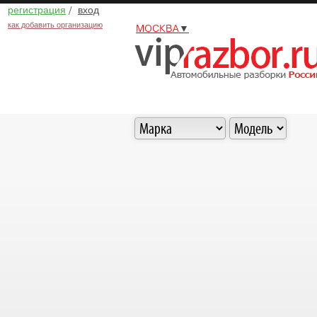
регистрация
/
вход
как добавить организацию
МОСКВА
▼