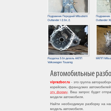
Подрамник Передний Mitsubishi
Подрамник п
Outlander I 2.0л, 2.
Outlander XL
Раздатка 3.0л дизель АКПП
МКПП Mitsub
Volkswagen Touareg
Автомобильные разбор
viprazbor.ru
- это группа авторазбо
корейских, французких автомобилей
эту форму
. Ваш запрос будет отпр
модели автомобиля.
Найти необходимую разборку на на
модель автомобиля.