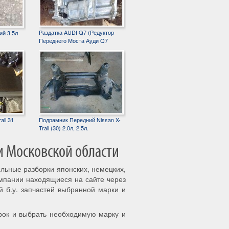
Раздатка AUDI Q7 (Редуктор
ий 3.5л
Переднего Моста Ауди Q7
ail 31
Подрамник Передний Nissan X-
Trail (30) 2.0л, 2.5л.
и Московской области
ильные разборки японских, немецких,
омпании находящиеся на сайте через
й б.у. запчастей выбранной марки и
рок и выбрать необходимую марку и