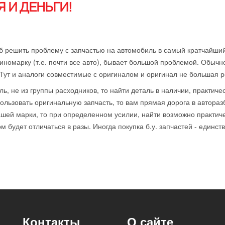
 И ДЕНЬГИ!
б решить проблему с запчастью на автомобиль в самый кратчайший
иномарку (т.е. почти все авто), бывает большой проблемой. Обычн
 Тут и аналоги совместимые с оригиналом и оригинал не большая р
ль, не из группы расходников, то найти деталь в наличии, практиче
ользовать оригинальную запчасть, то вам прямая дорога в автораз
ей марки, то при определенном усилии, найти возможно практичес
 будет отличаться в разы. Иногда покупка б.у. запчастей - единст
Контакты
О сайте