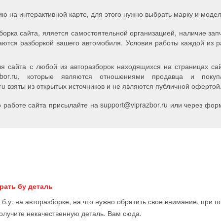
ию на интерактивной карте, для этого нужно выбрать марку и мод
борка сайта, яляется самостоятельной организацией, наличие зап
аются разборкой вашего автомобиля. Условия работы каждой из р
я сайта с любой из авторазборок находящихся на страницах сайт
zbor.ru, которые являются отношениями продавца и пок
u взяты из открытых источников и не являются публичной офертой
работе сайта присылайте на support
@
viprazbor.
ru
или через форм
рать бу деталь
 б.у. на авторазборке, на что нужно обратить свое внимание, при 
получите некачественную деталь. Вам сюда.