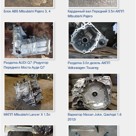
Блок ABS Mitsubishi Pajero 3, 4
Карданный вал Передний 3.5л АКПП
Mitsubishi Pajero
Раздатка AUDI Q7 (Редуктор
Раздатка 3.0л дизель АКПП
Переднего Моста Ауди Q7
Volkswagen Touareg
МКПП Mitsubishi Lancer X 1.5л
Вариатор Nissan Juke, Qashqai 1.6
2012г