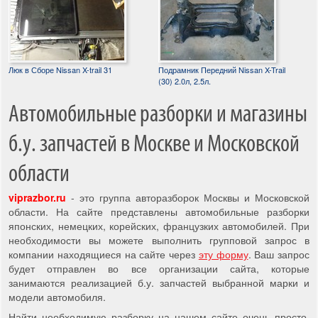
Люк в Сборе Nissan X-trail 31
Подрамник Передний Nissan X-Trail
(30) 2.0л, 2.5л.
Автомобильные разборки и магазины
б.у. запчастей в Москве и Московской
области
viprazbor.ru
- это группа авторазборок Москвы и Московской
области. На сайте представлены автомобильные разборки
японских, немецких, корейских, французких автомобилей. При
необходимости вы можете выполнить групповой запрос в
компании находящиеся на сайте через
эту форму
. Ваш запрос
будет отправлен во все организации сайта, которые
занимаются реализацией б.у. запчастей выбранной марки и
модели автомобиля.
Найти необходимую разборку на нашем сайте очень просто,