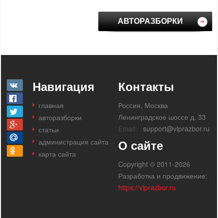
АВТОРАЗБОРКИ
Навигация
Контакты
главная
Россия, Москва
Ленинградское шоссе д. 33
авторазборки
Email:
support@viprazbor.ru
статьи
администрация сайта
О сайте
карта сайта
Copyright © 2011-2026
Разработка и продвижение:
https://viprazbor.ru