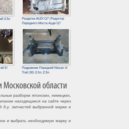
Раздатка AUDI Q7 (Редуктор
ий 3.5л
Переднего Моста Ауди Q7
ail 31
Подрамник Передний Nissan X-
Trail (30) 2.0л, 2.5л.
и Московской области
ильные разборки японских, немецких,
омпании находящиеся на сайте через
й б.у. запчастей выбранной марки и
рок и выбрать необходимую марку и