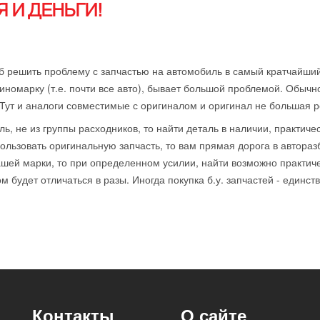
 И ДЕНЬГИ!
б решить проблему с запчастью на автомобиль в самый кратчайший
иномарку (т.е. почти все авто), бывает большой проблемой. Обычн
 Тут и аналоги совместимые с оригиналом и оригинал не большая р
ль, не из группы расходников, то найти деталь в наличии, практиче
ользовать оригинальную запчасть, то вам прямая дорога в автораз
ей марки, то при определенном усилии, найти возможно практичес
 будет отличаться в разы. Иногда покупка б.у. запчастей - единст
Контакты
О сайте