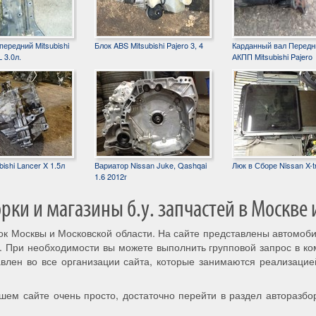
ередний Mitsubishi
Блок ABS Mitsubishi Pajero 3, 4
Карданный вал Передн
 3.0л.
АКПП Mitsubishi Pajero
ishi Lancer X 1.5л
Вариатор Nissan Juke, Qashqai
Люк в Сборе Nissan X-tr
1.6 2012г
ки и магазины б.у. запчастей в Москве 
рок Москвы и Московской области. На сайте представлены автомоб
. При необходимости вы можете выполнить групповой запрос в к
авлен во все организации сайта, которые занимаются реализацие
шем сайте очень просто, достаточно перейти в раздел авторазбо