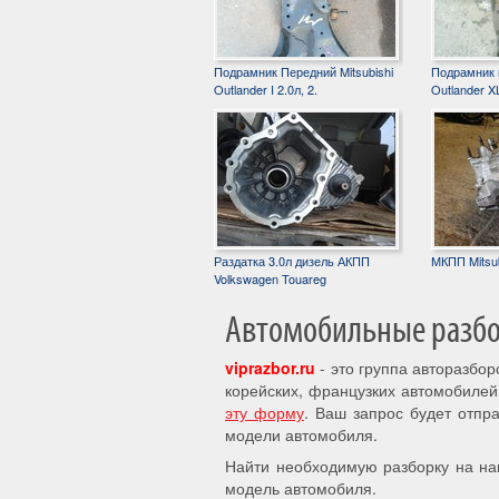
Подрамник Передний Mitsubishi
Подрамник п
Outlander I 2.0л, 2.
Outlander XL
Раздатка 3.0л дизель АКПП
МКПП Mitsub
Volkswagen Touareg
Автомобильные разбор
viprazbor.ru
- это группа авторазбо
корейских, французких автомобилей
эту форму
. Ваш запрос будет отпр
модели автомобиля.
Найти необходимую разборку на на
модель автомобиля.