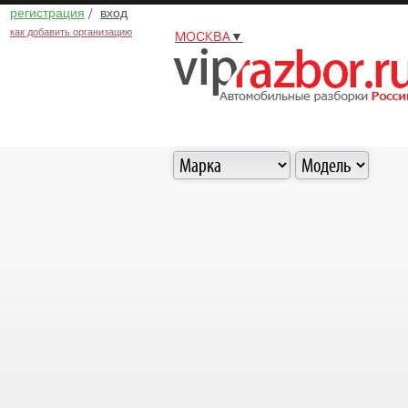
регистрация
/
вход
как добавить организацию
МОСКВА
▼