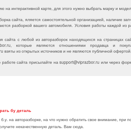
ию на интерактивной карте, для этого нужно выбрать марку и мод
борка сайта, яляется самостоятельной организацией, наличие зап
аются разборкой вашего автомобиля. Условия работы каждой из р
я сайта с любой из авторазборок находящихся на страницах сайт
zbor.ru, которые являются отношениями продавца и пок
u взяты из открытых источников и не являются публичной офертой
работе сайта присылайте на support
@
viprazbor.
ru
или через форм
рать бу деталь
 б.у. на авторазборке, на что нужно обратить свое внимание, при 
получите некачественную деталь. Вам сюда.