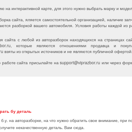
ию на интерактивной карте, для этого нужно выбрать марку и мод
борка сайта, яляется самостоятельной организацией, наличие зап
аются разборкой вашего автомобиля. Условия работы каждой из р
я сайта с любой из авторазборок находящихся на страницах сайт
zbor.ru, которые являются отношениями продавца и пок
u взяты из открытых источников и не являются публичной офертой
работе сайта присылайте на support
@
viprazbor.
ru
или через форм
рать бу деталь
 б.у. на авторазборке, на что нужно обратить свое внимание, при 
получите некачественную деталь. Вам сюда.