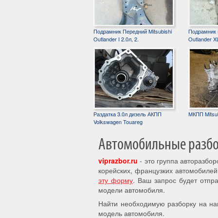
Подрамник Передний Mitsubishi
Подрамник п
Outlander I 2.0л, 2.
Outlander XL
Раздатка 3.0л дизель АКПП
МКПП Mitsub
Volkswagen Touareg
Автомобильные разбор
viprazbor.ru
- это группа авторазбо
корейских, французких автомобилей
эту форму
. Ваш запрос будет отпр
модели автомобиля.
Найти необходимую разборку на на
модель автомобиля.