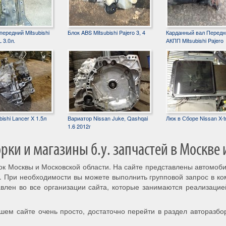
ередний Mitsubishi
Блок ABS Mitsubishi Pajero 3, 4
Карданный вал Передн
 3.0л.
АКПП Mitsubishi Pajero
ishi Lancer X 1.5л
Вариатор Nissan Juke, Qashqai
Люк в Сборе Nissan X-tr
1.6 2012г
ки и магазины б.у. запчастей в Москве 
рок Москвы и Московской области. На сайте представлены автомоб
. При необходимости вы можете выполнить групповой запрос в к
авлен во все организации сайта, которые занимаются реализацие
шем сайте очень просто, достаточно перейти в раздел авторазбо