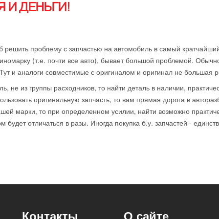
 И ДЕНЬГИ!
б решить проблему с запчастью на автомобиль в самый кратчайший
иномарку (т.е. почти все авто), бывает большой проблемой. Обычн
 Тут и аналоги совместимые с оригиналом и оригинал не большая р
ль, не из группы расходников, то найти деталь в наличии, практиче
ользовать оригинальную запчасть, то вам прямая дорога в автораз
ей марки, то при определенном усилии, найти возможно практичес
 будет отличаться в разы. Иногда покупка б.у. запчастей - единст
Контакты
О сайте