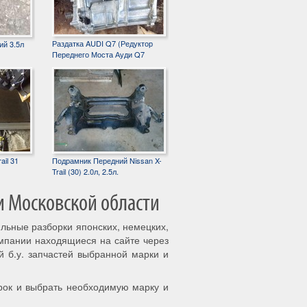
Раздатка AUDI Q7 (Редуктор
ий 3.5л
Переднего Моста Ауди Q7
ail 31
Подрамник Передний Nissan X-
Trail (30) 2.0л, 2.5л.
и Московской области
ильные разборки японских, немецких,
омпании находящиеся на сайте через
й б.у. запчастей выбранной марки и
рок и выбрать необходимую марку и