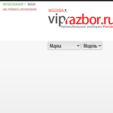
регистрация
/
вход
как добавить организацию
МОСКВА
▼