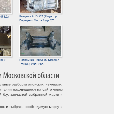
Раздатка AUDI Q7 (Редуктор
ий 3.5л
Переднего Моста Ауди Q7
ail 31
Подрамник Передний Nissan X-
Trail (30) 2.0л, 2.5л.
и Московской области
ильные разборки японских, немецких,
омпании находящиеся на сайте через
й б.у. запчастей выбранной марки и
рок и выбрать необходимую марку и