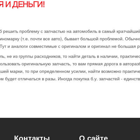
 И ДЕНЬГИ!
б решить проблему с запчастью на автомобиль в самый кратчайший
иномарку (т.е. почти все авто), бывает большой проблемой. Обычн
 Тут и аналоги совместимые с оригиналом и оригинал не большая р
ль, не из группы расходников, то найти деталь в наличии, практиче
ользовать оригинальную запчасть, то вам прямая дорога в автораз
ей марки, то при определенном усилии, найти возможно практичес
 будет отличаться в разы. Иногда покупка б.у. запчастей - единст
Контакты
О сайте