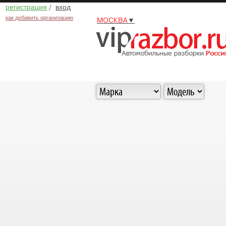
регистрация
/
вход
как добавить организацию
МОСКВА
▼