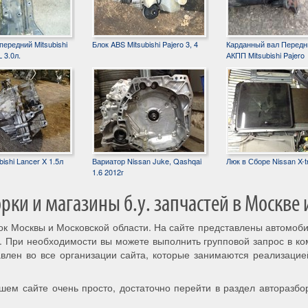
ередний Mitsubishi
Блок ABS Mitsubishi Pajero 3, 4
Карданный вал Передн
 3.0л.
АКПП Mitsubishi Pajero
ishi Lancer X 1.5л
Вариатор Nissan Juke, Qashqai
Люк в Сборе Nissan X-tr
1.6 2012г
ки и магазины б.у. запчастей в Москве 
рок Москвы и Московской области. На сайте представлены автомоб
. При необходимости вы можете выполнить групповой запрос в к
авлен во все организации сайта, которые занимаются реализацие
шем сайте очень просто, достаточно перейти в раздел авторазбо