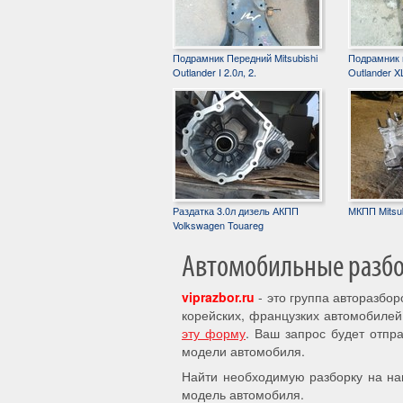
Подрамник Передний Mitsubishi
Подрамник п
Outlander I 2.0л, 2.
Outlander XL
Раздатка 3.0л дизель АКПП
МКПП Mitsub
Volkswagen Touareg
Автомобильные разбор
viprazbor.ru
- это группа авторазбо
корейских, французких автомобилей
эту форму
. Ваш запрос будет отпр
модели автомобиля.
Найти необходимую разборку на на
модель автомобиля.