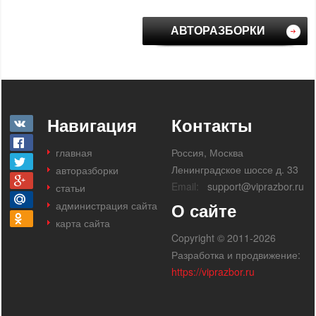
АВТОРАЗБОРКИ
Навигация
Контакты
главная
Россия, Москва
Ленинградское шоссе д. 33
авторазборки
Email:
support@viprazbor.ru
статьи
администрация сайта
О сайте
карта сайта
Copyright © 2011-2026
Разработка и продвижение:
https://viprazbor.ru