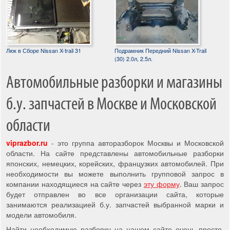
Люк в Сборе Nissan X-trail 31
Подрамник Передний Nissan X-Trail
(30) 2.0л, 2.5л.
Автомобильные разборки и магазины
б.у. запчастей в Москве и Московской
области
viprazbor.ru
- это группа авторазборок Москвы и Московской
области. На сайте представлены автомобильные разборки
японских, немецких, корейских, французких автомобилей. При
необходимости вы можете выполнить групповой запрос в
компании находящиеся на сайте через
эту форму
. Ваш запрос
будет отправлен во все организации сайта, которые
занимаются реализацией б.у. запчастей выбранной марки и
модели автомобиля.
Найти необходимую разборку на нашем сайте очень просто,