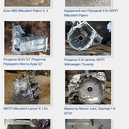
Блок ABS Mitsubishi Pajero 3, 4
Карданный вал Передний 3.5л АКПП
Mitsubishi Pajero
Раздатка AUDI Q7 (Редуктор
Раздатка 3.0л дизель АКПП
Переднего Моста Ауди Q7
Volkswagen Touareg
МКПП Mitsubishi Lancer X 1.5л
Вариатор Nissan Juke, Qashqai 1.6
2012г