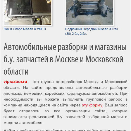
Люк в Сборе Nissan X-trail 31
Подрамник Передний Nissan X-Trail
(30) 2.0л, 2.5л.
Автомобильные разборки и магазины
б.у. запчастей в Москве и Московской
области
viprazbor.ru
- это группа авторазборок Москвы и Московской
области. На сайте представлены автомобильные разборки
японских, немецких, корейских, французких автомобилей. При
необходимости вы можете выполнить групповой запрос в
компании находящиеся на сайте через
эту форму
. Ваш запрос
будет отправлен во все организации сайта, которые
занимаются реализацией б.у. запчастей выбранной марки и
модели автомобиля.
Найти необходимую разборку на нашем сайте очень просто,