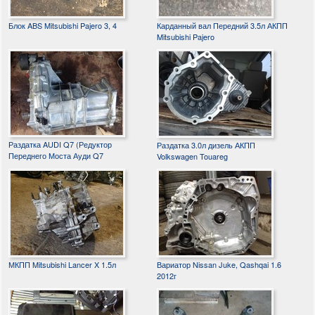
Блок ABS Mitsubishi Pajero 3, 4
Карданный вал Передний 3.5л АКПП
Mitsubishi Pajero
Раздатка AUDI Q7 (Редуктор
Раздатка 3.0л дизель АКПП
Переднего Моста Ауди Q7
Volkswagen Touareg
МКПП Mitsubishi Lancer X 1.5л
Вариатор Nissan Juke, Qashqai 1.6
2012г