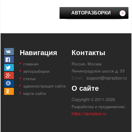
АВТОРАЗБОРКИ
Навигация
Контакты
главная
Россия, Москва
Ленинградское шоссе д. 33
авторазборки
Email:
support@viprazbor.ru
статьи
администрация сайта
О сайте
карта сайта
Copyright © 2011-2026
Разработка и продвижение:
https://viprazbor.ru