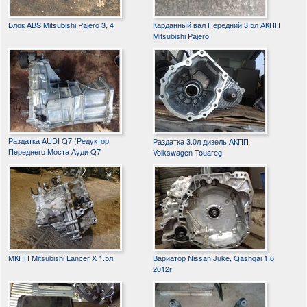
Блок ABS Mitsubishi Pajero 3, 4
Карданный вал Передний 3.5л АКПП
Mitsubishi Pajero
Раздатка AUDI Q7 (Редуктор
Раздатка 3.0л дизель АКПП
Переднего Моста Ауди Q7
Volkswagen Touareg
МКПП Mitsubishi Lancer X 1.5л
Вариатор Nissan Juke, Qashqai 1.6
2012г