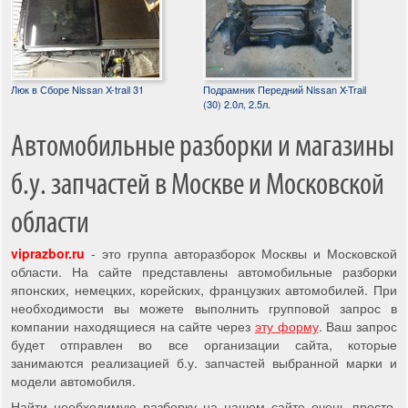
Люк в Сборе Nissan X-trail 31
Подрамник Передний Nissan X-Trail
(30) 2.0л, 2.5л.
Автомобильные разборки и магазины
б.у. запчастей в Москве и Московской
области
viprazbor.ru
- это группа авторазборок Москвы и Московской
области. На сайте представлены автомобильные разборки
японских, немецких, корейских, французких автомобилей. При
необходимости вы можете выполнить групповой запрос в
компании находящиеся на сайте через
эту форму
. Ваш запрос
будет отправлен во все организации сайта, которые
занимаются реализацией б.у. запчастей выбранной марки и
модели автомобиля.
Найти необходимую разборку на нашем сайте очень просто,