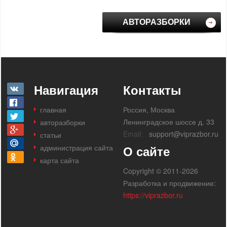
АВТОРАЗБОРКИ
Навигация
Контакты
главная
Россия, Москва
Ленинградское шоссе д. 33
авторазборки
Email:
support@viprazbor.ru
статьи
администрация сайта
О сайте
карта сайта
Copyright © 2011-2026
Разработка и продвижение:
https://viprazbor.ru