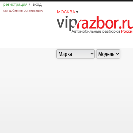
регистрация
/
вход
как добавить организацию
МОСКВА
▼