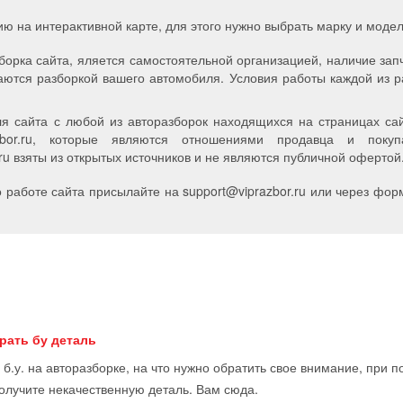
ию на интерактивной карте, для этого нужно выбрать марку и мод
борка сайта, яляется самостоятельной организацией, наличие зап
аются разборкой вашего автомобиля. Условия работы каждой из р
я сайта с любой из авторазборок находящихся на страницах сайт
zbor.ru, которые являются отношениями продавца и пок
u взяты из открытых источников и не являются публичной офертой
работе сайта присылайте на support
@
viprazbor.
ru
или через форм
рать бу деталь
 б.у. на авторазборке, на что нужно обратить свое внимание, при 
получите некачественную деталь. Вам сюда.