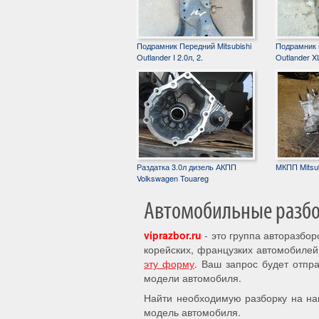
Подрамник Передний Mitsubishi
Подрамник п
Outlander I 2.0л, 2.
Outlander XL
Раздатка 3.0л дизель АКПП
МКПП Mitsub
Volkswagen Touareg
Автомобильные разбор
viprazbor.ru
- это группа авторазбо
корейских, французких автомобилей
эту форму
. Ваш запрос будет отпр
модели автомобиля.
Найти необходимую разборку на на
модель автомобиля.