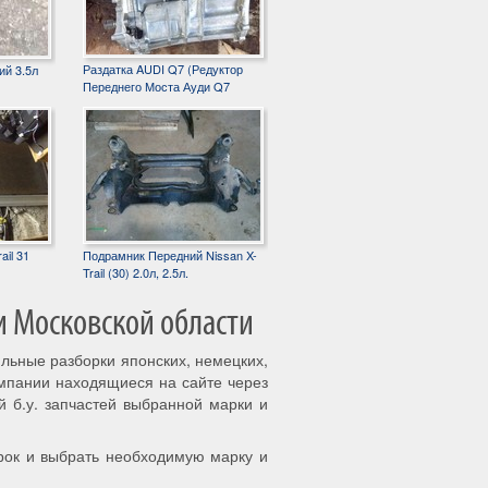
Раздатка AUDI Q7 (Редуктор
ий 3.5л
Переднего Моста Ауди Q7
ail 31
Подрамник Передний Nissan X-
Trail (30) 2.0л, 2.5л.
и Московской области
ильные разборки японских, немецких,
омпании находящиеся на сайте через
й б.у. запчастей выбранной марки и
рок и выбрать необходимую марку и