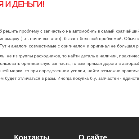
 И ДЕНЬГИ!
б решить проблему с запчастью на автомобиль в самый кратчайший
иномарку (т.е. почти все авто), бывает большой проблемой. Обычн
 Тут и аналоги совместимые с оригиналом и оригинал не большая р
ль, не из группы расходников, то найти деталь в наличии, практиче
ользовать оригинальную запчасть, то вам прямая дорога в автораз
ей марки, то при определенном усилии, найти возможно практичес
 будет отличаться в разы. Иногда покупка б.у. запчастей - единст
Контакты
О сайте