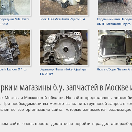
ередний Mitsubishi
Блок ABS Mitsubishi Pajero 3, 4
Карданный вал Передн
 3.0л.
АКПП Mitsubishi Pajero
ishi Lancer X 1.5л
Вариатор Nissan Juke, Qashqai
Люк в Сборе Nissan X-tr
1.6 2012г
ки и магазины б.у. запчастей в Москве 
рок Москвы и Московской области. На сайте представлены автомоб
. При необходимости вы можете выполнить групповой запрос в к
авлен во все организации сайта, которые занимаются реализацие
шем сайте очень просто, достаточно перейти в раздел авторазбо