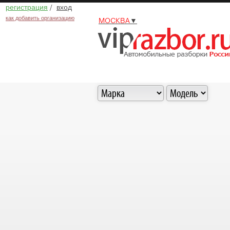
регистрация
/
вход
как добавить организацию
МОСКВА
▼