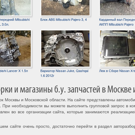
ередний Mitsubishi
Блок ABS Mitsubishi Pajero 3, 4
Карданный вал Передн
 3.0л.
АКПП Mitsubishi Pajero
ishi Lancer X 1.5л
Вариатор Nissan Juke, Qashqai
Люк в Сборе Nissan X-tr
1.6 2012г
ки и магазины б.у. запчастей в Москве 
рок Москвы и Московской области. На сайте представлены автомоб
. При необходимости вы можете выполнить групповой запрос в к
авлен во все организации сайта, которые занимаются реализацие
шем сайте очень просто, достаточно перейти в раздел авторазбо