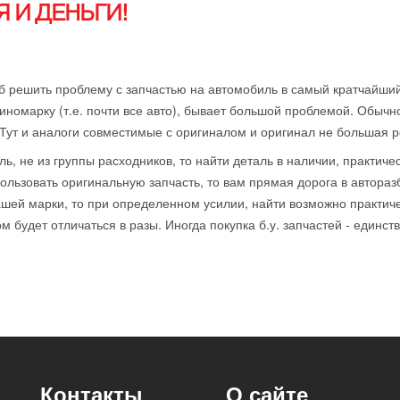
 И ДЕНЬГИ!
б решить проблему с запчастью на автомобиль в самый кратчайший
иномарку (т.е. почти все авто), бывает большой проблемой. Обычн
 Тут и аналоги совместимые с оригиналом и оригинал не большая р
ль, не из группы расходников, то найти деталь в наличии, практиче
ользовать оригинальную запчасть, то вам прямая дорога в автораз
ей марки, то при определенном усилии, найти возможно практичес
 будет отличаться в разы. Иногда покупка б.у. запчастей - единст
Контакты
О сайте