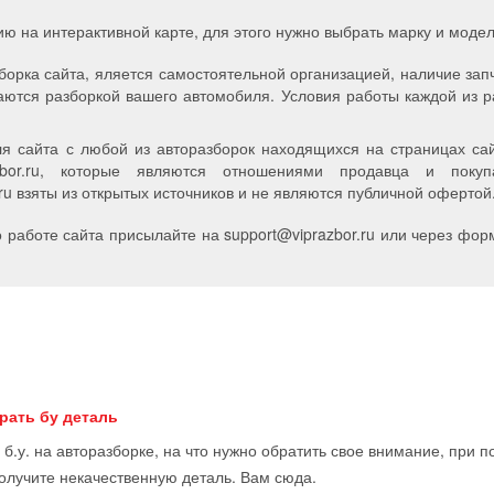
ию на интерактивной карте, для этого нужно выбрать марку и мод
борка сайта, яляется самостоятельной организацией, наличие зап
аются разборкой вашего автомобиля. Условия работы каждой из р
я сайта с любой из авторазборок находящихся на страницах сайт
zbor.ru, которые являются отношениями продавца и пок
u взяты из открытых источников и не являются публичной офертой
работе сайта присылайте на support
@
viprazbor.
ru
или через форм
рать бу деталь
 б.у. на авторазборке, на что нужно обратить свое внимание, при 
получите некачественную деталь. Вам сюда.