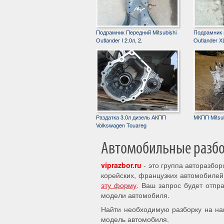
Подрамник Передний Mitsubishi
Подрамник п
Outlander I 2.0л, 2.
Outlander XL
Раздатка 3.0л дизель АКПП
МКПП Mitsub
Volkswagen Touareg
Автомобильные разбор
viprazbor.ru
- это группа авторазбо
корейских, французких автомобилей
эту форму
. Ваш запрос будет отпр
модели автомобиля.
Найти необходимую разборку на на
модель автомобиля.