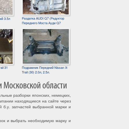
Раздатка AUDI Q7 (Редуктор
ий 3.5л
Переднего Моста Ауди Q7
ail 31
Подрамник Передний Nissan X-
Trail (30) 2.0л, 2.5л.
и Московской области
ильные разборки японских, немецких,
омпании находящиеся на сайте через
й б.у. запчастей выбранной марки и
рок и выбрать необходимую марку и