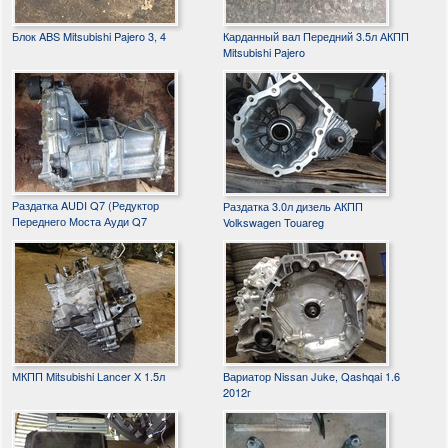
Блок ABS Mitsubishi Pajero 3, 4
Карданный вал Передний 3.5л АКПП
Mitsubishi Pajero
Раздатка AUDI Q7 (Редуктор
Раздатка 3.0л дизель АКПП
Переднего Моста Ауди Q7
Volkswagen Touareg
МКПП Mitsubishi Lancer X 1.5л
Вариатор Nissan Juke, Qashqai 1.6
2012г