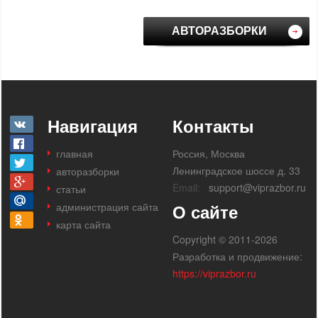
АВТОРАЗБОРКИ
Навигация
Контакты
главная
Россия, Москва
Ленинградское шоссе д. 33
авторазборки
Email:
support@viprazbor.ru
статьи
администрация сайта
О сайте
карта сайта
Copyright © 2011-2026
Разработка и продвижение:
https://viprazbor.ru