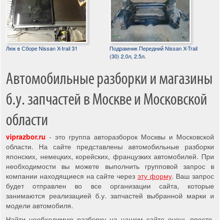
Люк в Сборе Nissan X-trail 31
Подрамник Передний Nissan X-Trail
(30) 2.0л, 2.5л.
Автомобильные разборки и магазины
б.у. запчастей в Москве и Московской
области
viprazbor.ru
- это группа авторазборок Москвы и Московской
области. На сайте представлены автомобильные разборки
японских, немецких, корейских, французких автомобилей. При
необходимости вы можете выполнить групповой запрос в
компании находящиеся на сайте через
эту форму
. Ваш запрос
будет отправлен во все организации сайта, которые
занимаются реализацией б.у. запчастей выбранной марки и
модели автомобиля.
Найти необходимую разборку на нашем сайте очень просто,