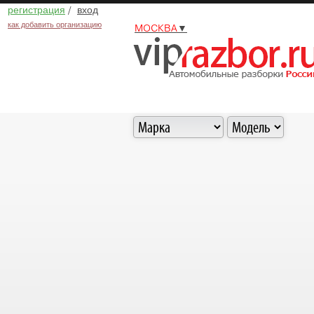
регистрация
/
вход
как добавить организацию
МОСКВА
▼