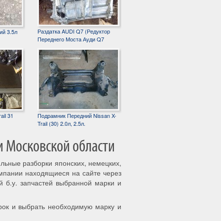
Раздатка AUDI Q7 (Редуктор
ий 3.5л
Переднего Моста Ауди Q7
ail 31
Подрамник Передний Nissan X-
Trail (30) 2.0л, 2.5л.
и Московской области
ильные разборки японских, немецких,
омпании находящиеся на сайте через
й б.у. запчастей выбранной марки и
рок и выбрать необходимую марку и