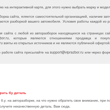
ию на интерактивной карте, для этого нужно выбрать марку и мод
борка сайта, яляется самостоятельной организацией, наличие зап
аются разборкой вашего автомобиля. Условия работы каждой из р
я сайта с любой из авторазборок находящихся на страницах сайт
zbor.ru, которые являются отношениями продавца и пок
u взяты из открытых источников и не являются публичной офертой
работе сайта присылайте на support
@
viprazbor.
ru
или через форм
рать бу деталь
 б.у. на авторазборке, на что нужно обратить свое внимание, при 
получите некачественную деталь. Вам сюда.