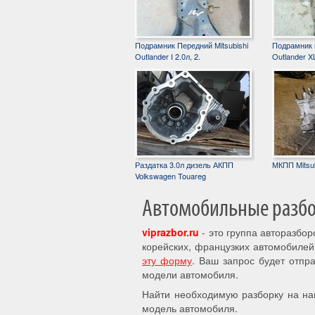
Подрамник Передний Mitsubishi
Подрамник п
Outlander I 2.0л, 2.
Outlander XL
Раздатка 3.0л дизель АКПП
МКПП Mitsub
Volkswagen Touareg
Автомобильные разбор
viprazbor.ru
- это группа авторазбо
корейских, французких автомобилей
эту форму
. Ваш запрос будет отпр
модели автомобиля.
Найти необходимую разборку на на
модель автомобиля.