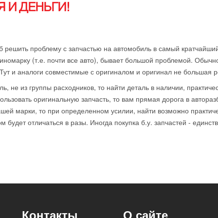
 И ДЕНЬГИ!
б решить проблему с запчастью на автомобиль в самый кратчайший
иномарку (т.е. почти все авто), бывает большой проблемой. Обычн
 Тут и аналоги совместимые с оригиналом и оригинал не большая р
ль, не из группы расходников, то найти деталь в наличии, практиче
ользовать оригинальную запчасть, то вам прямая дорога в автораз
ей марки, то при определенном усилии, найти возможно практичес
 будет отличаться в разы. Иногда покупка б.у. запчастей - единст
Контакты
О сайте