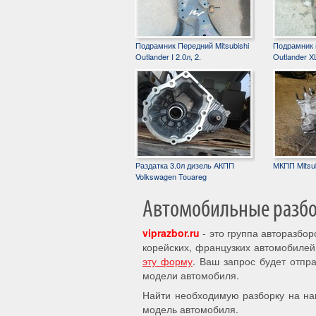
Подрамник Передний Mitsubishi
Подрамник п
Outlander I 2.0л, 2.
Outlander XL
Раздатка 3.0л дизель АКПП
МКПП Mitsub
Volkswagen Touareg
Автомобильные разбор
viprazbor.ru
- это группа авторазбо
корейских, французких автомобилей
эту форму
. Ваш запрос будет отпр
модели автомобиля.
Найти необходимую разборку на на
модель автомобиля.