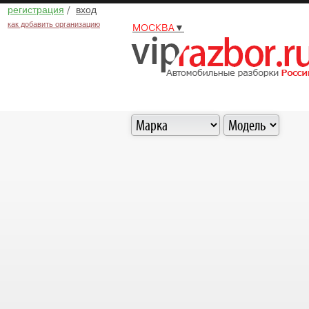
регистрация
/
вход
как добавить организацию
МОСКВА
▼