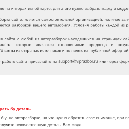
ию на интерактивной карте, для этого нужно выбрать марку и мод
борка сайта, яляется самостоятельной организацией, наличие зап
аются разборкой вашего автомобиля. Условия работы каждой из р
я сайта с любой из авторазборок находящихся на страницах сайт
zbor.ru, которые являются отношениями продавца и пок
u взяты из открытых источников и не являются публичной офертой
работе сайта присылайте на support
@
viprazbor.
ru
или через форм
рать бу деталь
 б.у. на авторазборке, на что нужно обратить свое внимание, при 
получите некачественную деталь. Вам сюда.