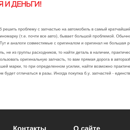
 И ДЕНЬГИ!
б решить проблему с запчастью на автомобиль в самый кратчайший
иномарку (т.е. почти все авто), бывает большой проблемой. Обычн
 Тут и аналоги совместимые с оригиналом и оригинал не большая р
ль, не из группы расходников, то найти деталь в наличии, практиче
ользовать оригинальную запчасть, то вам прямая дорога в автораз
ей марки, то при определенном усилии, найти возможно практичес
 будет отличаться в разы. Иногда покупка б.у. запчастей - единст
Контакты
О сайте