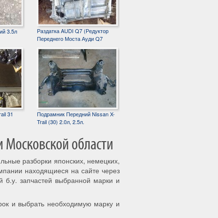
Раздатка AUDI Q7 (Редуктор
ий 3.5л
Переднего Моста Ауди Q7
ail 31
Подрамник Передний Nissan X-
Trail (30) 2.0л, 2.5л.
и Московской области
ильные разборки японских, немецких,
омпании находящиеся на сайте через
й б.у. запчастей выбранной марки и
рок и выбрать необходимую марку и