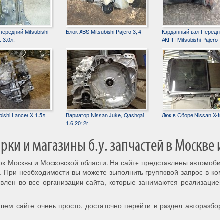
ередний Mitsubishi
Блок ABS Mitsubishi Pajero 3, 4
Карданный вал Передн
 3.0л.
АКПП Mitsubishi Pajero
ishi Lancer X 1.5л
Вариатор Nissan Juke, Qashqai
Люк в Сборе Nissan X-tr
1.6 2012г
ки и магазины б.у. запчастей в Москве 
рок Москвы и Московской области. На сайте представлены автомоб
. При необходимости вы можете выполнить групповой запрос в к
авлен во все организации сайта, которые занимаются реализацие
шем сайте очень просто, достаточно перейти в раздел авторазбо