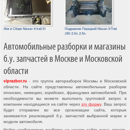
Люк в Сборе Nissan X-trail 31
Подрамник Передний Nissan X-Trail
(30) 2.0л, 2.5л.
Автомобильные разборки и магазины
б.у. запчастей в Москве и Московской
области
viprazbor.ru
- это группа авторазборок Москвы и Московской
области. На сайте представлены автомобильные разборки
японских, немецких, корейских, французких автомобилей. При
необходимости вы можете выполнить групповой запрос в
компании находящиеся на сайте через
эту форму
. Ваш запрос
будет отправлен во все организации сайта, которые
занимаются реализацией б.у. запчастей выбранной марки и
модели автомобиля.
Найти необходимую разборку на нашем сайте очень просто,