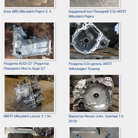
Блок ABS Mitsubishi Pajero 3, 4
Карданный вал Передний 3.5л АКПП
Mitsubishi Pajero
Раздатка AUDI Q7 (Редуктор
Раздатка 3.0л дизель АКПП
Переднего Моста Ауди Q7
Volkswagen Touareg
МКПП Mitsubishi Lancer X 1.5л
Вариатор Nissan Juke, Qashqai 1.6
2012г