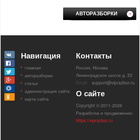
АВТОРАЗБОРКИ
Навигация
Контакты
главная
Россия, Москва
Ленинградское шоссе д. 33
авторазборки
Email:
support@viprazbor.ru
статьи
администрация сайта
О сайте
карта сайта
Copyright © 2011-2026
Разработка и продвижение:
https://viprazbor.ru