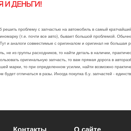
 И ДЕНЬГИ!
б решить проблему с запчастью на автомобиль в самый кратчайший
иномарку (т.е. почти все авто), бывает большой проблемой. Обычн
 Тут и аналоги совместимые с оригиналом и оригинал не большая р
ль, не из группы расходников, то найти деталь в наличии, практиче
ользовать оригинальную запчасть, то вам прямая дорога в автораз
ей марки, то при определенном усилии, найти возможно практичес
 будет отличаться в разы. Иногда покупка б.у. запчастей - единст
Контакты
О сайте