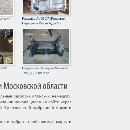
Раздатка AUDI Q7 (Редуктор
ий 3.5л
Переднего Моста Ауди Q7
ail 31
Подрамник Передний Nissan X-
Trail (30) 2.0л, 2.5л.
и Московской области
ильные разборки японских, немецких,
омпании находящиеся на сайте через
й б.у. запчастей выбранной марки и
рок и выбрать необходимую марку и