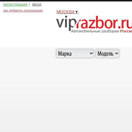
регистрация
/
вход
как добавить организацию
МОСКВА
▼