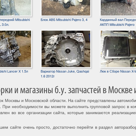
ередний Mitsubishi
Блок ABS Mitsubishi Pajero 3, 4
Карданный вал Передн
 3.0л.
АКПП Mitsubishi Pajero
ishi Lancer X 1.5л
Вариатор Nissan Juke, Qashqai
Люк в Сборе Nissan X-tr
1.6 2012г
ки и магазины б.у. запчастей в Москве 
рок Москвы и Московской области. На сайте представлены автомоб
. При необходимости вы можете выполнить групповой запрос в к
авлен во все организации сайта, которые занимаются реализацие
шем сайте очень просто, достаточно перейти в раздел авторазбо