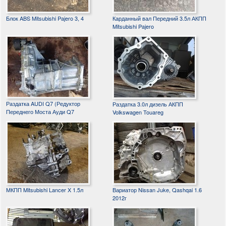
Блок ABS Mitsubishi Pajero 3, 4
Карданный вал Передний 3.5л АКПП
Mitsubishi Pajero
Раздатка AUDI Q7 (Редуктор
Раздатка 3.0л дизель АКПП
Переднего Моста Ауди Q7
Volkswagen Touareg
МКПП Mitsubishi Lancer X 1.5л
Вариатор Nissan Juke, Qashqai 1.6
2012г