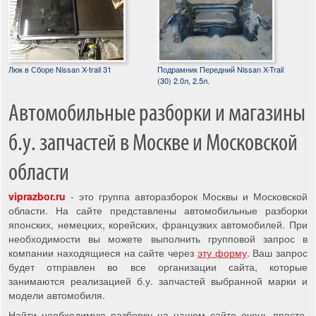
Люк в Сборе Nissan X-trail 31
Подрамник Передний Nissan X-Trail
(30) 2.0л, 2.5л.
Автомобильные разборки и магазины
б.у. запчастей в Москве и Московской
области
viprazbor.ru
- это группа авторазборок Москвы и Московской
области. На сайте представлены автомобильные разборки
японских, немецких, корейских, французких автомобилей. При
необходимости вы можете выполнить групповой запрос в
компании находящиеся на сайте через
эту форму
. Ваш запрос
будет отправлен во все организации сайта, которые
занимаются реализацией б.у. запчастей выбранной марки и
модели автомобиля.
Найти необходимую разборку на нашем сайте очень просто,