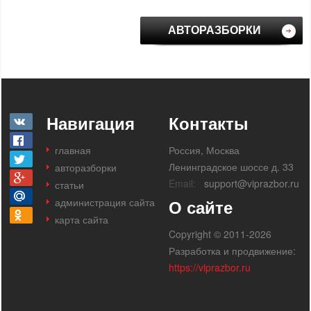
АВТОРАЗБОРКИ
Навигация
Контакты
главная
Россия, Москва
Ленинградское шоссе д. 33
авторазборки
Email:
support@viprazbor.ru
статьи
администрация сайта
О сайте
карта сайта
Copyright © 2011-2026
Разработка и продвижение:
https://viprazbor.ru