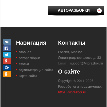
АВТОРАЗБОРКИ
Навигация
Контакты
главная
Россия, Москва
Ленинградское шоссе д. 33
авторазборки
Email:
support@viprazbor.ru
статьи
администрация сайта
О сайте
карта сайта
Copyright © 2011-2026
Разработка и продвижение:
https://viprazbor.ru