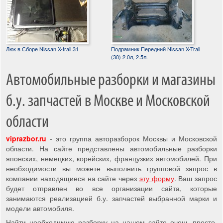
Люк в Сборе Nissan X-trail 31
Подрамник Передний Nissan X-Trail
(30) 2.0л, 2.5л.
Автомобильные разборки и магазины
б.у. запчастей в Москве и Московской
области
viprazbor.ru
- это группа авторазборок Москвы и Московской
области. На сайте представлены автомобильные разборки
японских, немецких, корейских, французких автомобилей. При
необходимости вы можете выполнить групповой запрос в
компании находящиеся на сайте через
эту форму
. Ваш запрос
будет отправлен во все организации сайта, которые
занимаются реализацией б.у. запчастей выбранной марки и
модели автомобиля.
Найти необходимую разборку на нашем сайте очень просто,