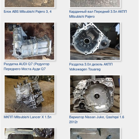
Блок ABS Mitsubishi Pajero 3, 4
Карданный вал Передний 3.5л АКПП
Mitsubishi Pajero
Раздатка AUDI Q7 (Редуктор
Раздатка 3.0л дизель АКПП
Переднего Моста Ауди Q7
Volkswagen Touareg
МКПП Mitsubishi Lancer X 1.5л
Вариатор Nissan Juke, Qashqai 1.6
2012г