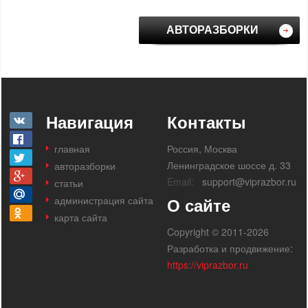
АВТОРАЗБОРКИ
Навигация
Контакты
главная
Россия, Москва
Ленинградское шоссе д. 33
авторазборки
Email:
support@viprazbor.ru
статьи
администрация сайта
О сайте
карта сайта
Copyright © 2011-2026
Разработка и продвижение:
https://viprazbor.ru