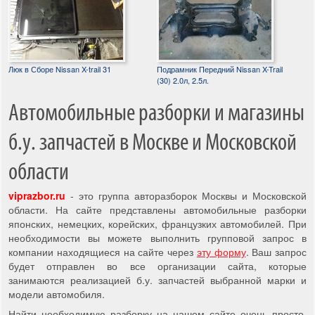
Люк в Сборе Nissan X-trail 31
Подрамник Передний Nissan X-Trail
(30) 2.0л, 2.5л.
Автомобильные разборки и магазины
б.у. запчастей в Москве и Московской
области
viprazbor.ru
- это группа авторазборок Москвы и Московской
области. На сайте представлены автомобильные разборки
японских, немецких, корейских, французких автомобилей. При
необходимости вы можете выполнить групповой запрос в
компании находящиеся на сайте через
эту форму
. Ваш запрос
будет отправлен во все организации сайта, которые
занимаются реализацией б.у. запчастей выбранной марки и
модели автомобиля.
Найти необходимую разборку на нашем сайте очень просто,