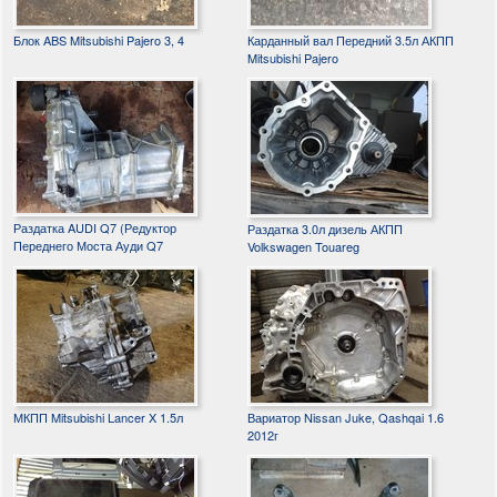
Блок ABS Mitsubishi Pajero 3, 4
Карданный вал Передний 3.5л АКПП
Mitsubishi Pajero
Раздатка AUDI Q7 (Редуктор
Раздатка 3.0л дизель АКПП
Переднего Моста Ауди Q7
Volkswagen Touareg
МКПП Mitsubishi Lancer X 1.5л
Вариатор Nissan Juke, Qashqai 1.6
2012г