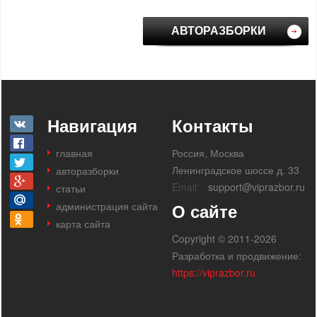
АВТОРАЗБОРКИ
Навигация
Контакты
главная
Россия, Москва
Ленинградское шоссе д. 33
авторазборки
Email:
support@viprazbor.ru
статьи
администрация сайта
О сайте
карта сайта
Copyright © 2011-2026
Разработка и продвижение:
https://viprazbor.ru