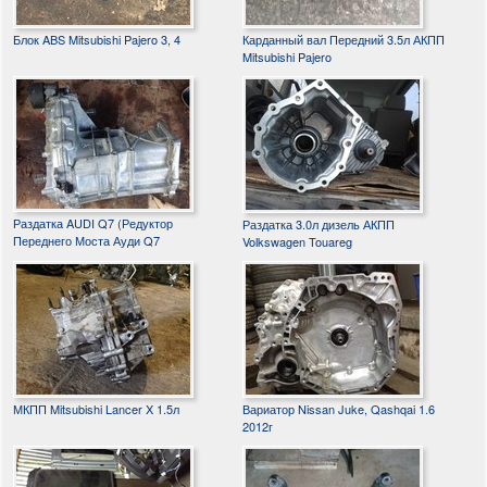
Блок ABS Mitsubishi Pajero 3, 4
Карданный вал Передний 3.5л АКПП
Mitsubishi Pajero
Раздатка AUDI Q7 (Редуктор
Раздатка 3.0л дизель АКПП
Переднего Моста Ауди Q7
Volkswagen Touareg
МКПП Mitsubishi Lancer X 1.5л
Вариатор Nissan Juke, Qashqai 1.6
2012г