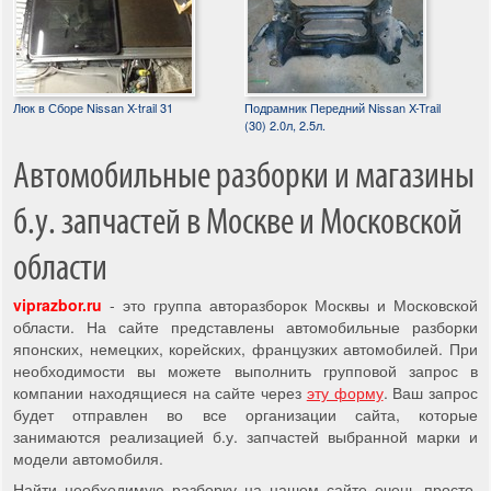
Люк в Сборе Nissan X-trail 31
Подрамник Передний Nissan X-Trail
(30) 2.0л, 2.5л.
Автомобильные разборки и магазины
б.у. запчастей в Москве и Московской
области
viprazbor.ru
- это группа авторазборок Москвы и Московской
области. На сайте представлены автомобильные разборки
японских, немецких, корейских, французких автомобилей. При
необходимости вы можете выполнить групповой запрос в
компании находящиеся на сайте через
эту форму
. Ваш запрос
будет отправлен во все организации сайта, которые
занимаются реализацией б.у. запчастей выбранной марки и
модели автомобиля.
Найти необходимую разборку на нашем сайте очень просто,