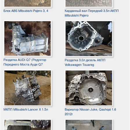
Блок ABS Mitsubishi Pajero 3, 4
Карданный вал Передний 3.5л АКПП
Mitsubishi Pajero
Раздатка AUDI Q7 (Редуктор
Раздатка 3.0л дизель АКПП
Переднего Моста Ауди Q7
Volkswagen Touareg
МКПП Mitsubishi Lancer X 1.5л
Вариатор Nissan Juke, Qashqai 1.6
2012г