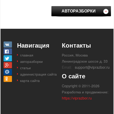
АВТОРАЗБОРКИ
Навигация
Контакты
главная
Россия, Москва
Ленинградское шоссе д. 33
авторазборки
Email:
support@viprazbor.ru
статьи
администрация сайта
О сайте
карта сайта
Copyright © 2011-2026
Разработка и продвижение:
https://viprazbor.ru