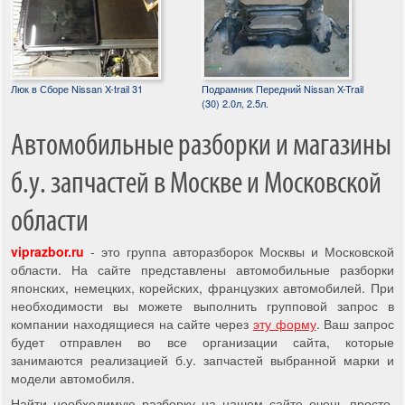
Люк в Сборе Nissan X-trail 31
Подрамник Передний Nissan X-Trail
(30) 2.0л, 2.5л.
Автомобильные разборки и магазины
б.у. запчастей в Москве и Московской
области
viprazbor.ru
- это группа авторазборок Москвы и Московской
области. На сайте представлены автомобильные разборки
японских, немецких, корейских, французких автомобилей. При
необходимости вы можете выполнить групповой запрос в
компании находящиеся на сайте через
эту форму
. Ваш запрос
будет отправлен во все организации сайта, которые
занимаются реализацией б.у. запчастей выбранной марки и
модели автомобиля.
Найти необходимую разборку на нашем сайте очень просто,