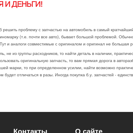
 И ДЕНЬГИ!
б решить проблему с запчастью на автомобиль в самый кратчайший
иномарку (т.е. почти все авто), бывает большой проблемой. Обычн
 Тут и аналоги совместимые с оригиналом и оригинал не большая р
ль, не из группы расходников, то найти деталь в наличии, практиче
ользовать оригинальную запчасть, то вам прямая дорога в автораз
ей марки, то при определенном усилии, найти возможно практичес
 будет отличаться в разы. Иногда покупка б.у. запчастей - единст
Контакты
О сайте