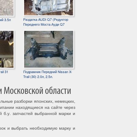
Раздатка AUDI Q7 (Редуктор
ий 3.5л
Переднего Моста Ауди Q7
ail 31
Подрамник Передний Nissan X-
Trail (30) 2.0л, 2.5л.
и Московской области
ильные разборки японских, немецких,
омпании находящиеся на сайте через
й б.у. запчастей выбранной марки и
рок и выбрать необходимую марку и