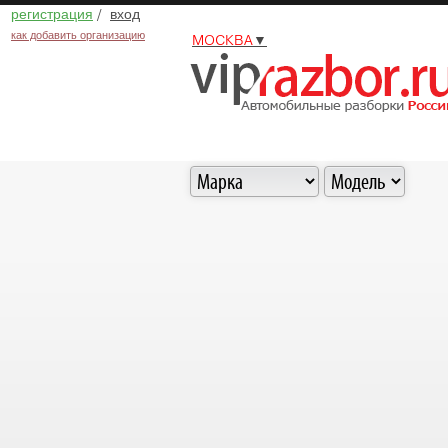
регистрация
/
вход
как добавить организацию
МОСКВА
▼