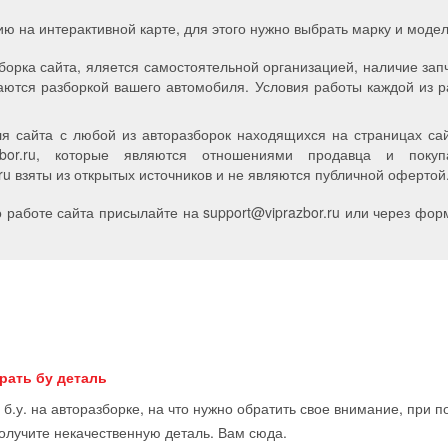
ию на интерактивной карте, для этого нужно выбрать марку и мод
борка сайта, яляется самостоятельной организацией, наличие зап
аются разборкой вашего автомобиля. Условия работы каждой из р
я сайта с любой из авторазборок находящихся на страницах сайт
zbor.ru, которые являются отношениями продавца и пок
u взяты из открытых источников и не являются публичной офертой
работе сайта присылайте на support
@
viprazbor.
ru
или через форм
рать бу деталь
 б.у. на авторазборке, на что нужно обратить свое внимание, при 
получите некачественную деталь. Вам сюда.