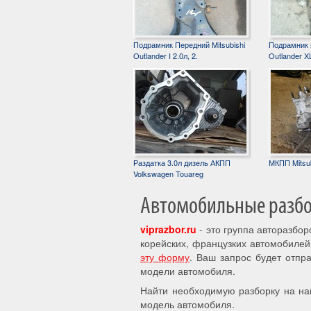
Подрамник Передний Mitsubishi
Подрамник п
Outlander I 2.0л, 2.
Outlander XL
Раздатка 3.0л дизель АКПП
МКПП Mitsub
Volkswagen Touareg
Автомобильные разбор
viprazbor.ru
- это группа авторазбо
корейских, французких автомобилей
эту форму
. Ваш запрос будет отпр
модели автомобиля.
Найти необходимую разборку на на
модель автомобиля.