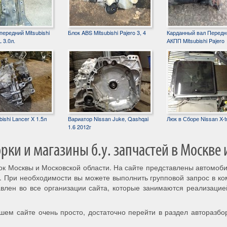
ередний Mitsubishi
Блок ABS Mitsubishi Pajero 3, 4
Карданный вал Передн
 3.0л.
АКПП Mitsubishi Pajero
ishi Lancer X 1.5л
Вариатор Nissan Juke, Qashqai
Люк в Сборе Nissan X-tr
1.6 2012г
ки и магазины б.у. запчастей в Москве 
рок Москвы и Московской области. На сайте представлены автомоб
. При необходимости вы можете выполнить групповой запрос в к
авлен во все организации сайта, которые занимаются реализацие
шем сайте очень просто, достаточно перейти в раздел авторазбо