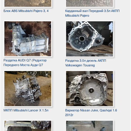
Блок ABS Mitsubishi Pajero 3, 4
Карданный вал Передний 3.5л АКПП
Mitsubishi Pajero
Раздатка AUDI Q7 (Редуктор
Раздатка 3.0л дизель АКПП
Переднего Моста Ауди Q7
Volkswagen Touareg
МКПП Mitsubishi Lancer X 1.5л
Вариатор Nissan Juke, Qashqai 1.6
2012г