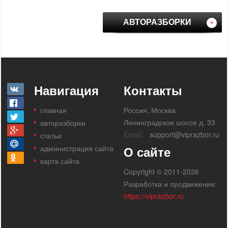
АВТОРАЗБОРКИ
Навигация
Контакты
главная
Россия, Москва
Ленинградское шоссе д. 33
авторазборки
Email:
support@viprazbor.ru
статьи
администрация сайта
О сайте
карта сайта
Copyright © 2011-2026
Разработка и продвижение:
https://viprazbor.ru