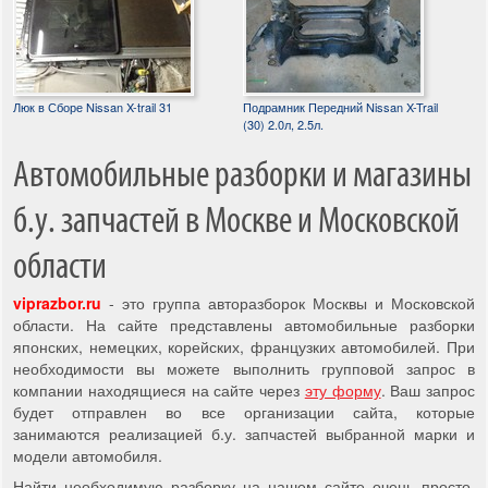
Люк в Сборе Nissan X-trail 31
Подрамник Передний Nissan X-Trail
(30) 2.0л, 2.5л.
Автомобильные разборки и магазины
б.у. запчастей в Москве и Московской
области
viprazbor.ru
- это группа авторазборок Москвы и Московской
области. На сайте представлены автомобильные разборки
японских, немецких, корейских, французких автомобилей. При
необходимости вы можете выполнить групповой запрос в
компании находящиеся на сайте через
эту форму
. Ваш запрос
будет отправлен во все организации сайта, которые
занимаются реализацией б.у. запчастей выбранной марки и
модели автомобиля.
Найти необходимую разборку на нашем сайте очень просто,