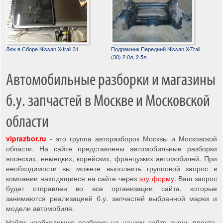
Люк в Сборе Nissan X-trail 31
Подрамник Передний Nissan X-Trail
(30) 2.0л, 2.5л.
Автомобильные разборки и магазины
б.у. запчастей в Москве и Московской
области
viprazbor.ru
- это группа авторазборок Москвы и Московской
области. На сайте представлены автомобильные разборки
японских, немецких, корейских, французких автомобилей. При
необходимости вы можете выполнить групповой запрос в
компании находящиеся на сайте через
эту форму
. Ваш запрос
будет отправлен во все организации сайта, которые
занимаются реализацией б.у. запчастей выбранной марки и
модели автомобиля.
Найти необходимую разборку на нашем сайте очень просто,