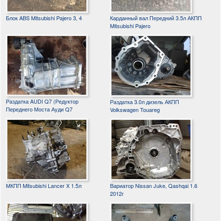
Блок ABS Mitsubishi Pajero 3, 4
Карданный вал Передний 3.5л АКПП
Mitsubishi Pajero
Раздатка AUDI Q7 (Редуктор
Раздатка 3.0л дизель АКПП
Переднего Моста Ауди Q7
Volkswagen Touareg
МКПП Mitsubishi Lancer X 1.5л
Вариатор Nissan Juke, Qashqai 1.6
2012г