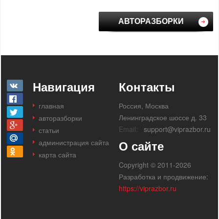
АВТОРАЗБОРКИ
Навигация
Контакты
главная
Россия, Москва
Ленинградское шоссе д. 33
авторазборки
Email:
support@viprazbor.ru
статьи
администрация сайта
О сайте
карта сайта
Copyright © 2011-2026
Разработка и продвижение:
https://viprazbor.ru