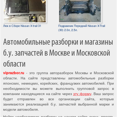
Люк в Сборе Nissan X-trail 31
Подрамник Передний Nissan X-Trail
(30) 2.0л, 2.5л.
Автомобильные разборки и магазины
б.у. запчастей в Москве и Московской
области
viprazbor.ru
- это группа авторазборок Москвы и Московской
области. На сайте представлены автомобильные разборки
японских, немецких, корейских, французких автомобилей. При
необходимости вы можете выполнить групповой запрос в
компании находящиеся на сайте через
эту форму
. Ваш запрос
будет отправлен во все организации сайта, которые
занимаются реализацией б.у. запчастей выбранной марки и
модели автомобиля.
Найти необходимую разборку на нашем сайте очень просто,