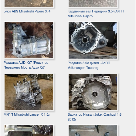
Блок ABS Mitsubishi Pajero 3, 4
Карданный вал Передний 3.5л АКПП
Mitsubishi Pajero
Раздатка AUDI Q7 (Редуктор
Раздатка 3.0л дизель АКПП
Переднего Моста Ауди Q7
Volkswagen Touareg
МКПП Mitsubishi Lancer X 1.5л
Вариатор Nissan Juke, Qashqai 1.6
2012г