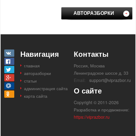
АВТОРАЗБОРКИ
Навигация
Контакты
главная
Россия, Москва
Ленинградское шоссе д. 33
авторазборки
Email:
support@viprazbor.ru
статьи
администрация сайта
О сайте
карта сайта
Copyright © 2011-2026
Разработка и продвижение:
https://viprazbor.ru