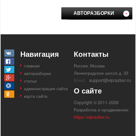
АВТОРАЗБОРКИ
Навигация
Контакты
главная
Россия, Москва
Ленинградское шоссе д. 33
авторазборки
Email:
support@viprazbor.ru
статьи
администрация сайта
О сайте
карта сайта
Copyright © 2011-2026
Разработка и продвижение:
https://viprazbor.ru