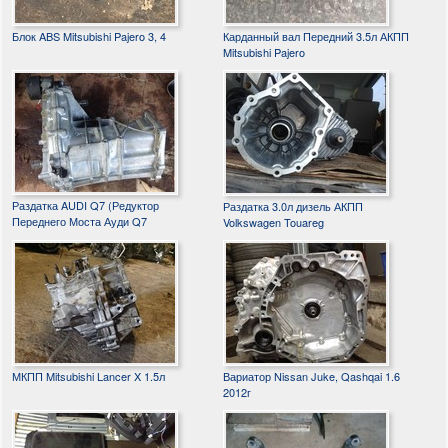
Блок ABS Mitsubishi Pajero 3, 4
Карданный вал Передний 3.5л АКПП
Mitsubishi Pajero
Раздатка AUDI Q7 (Редуктор
Раздатка 3.0л дизель АКПП
Переднего Моста Ауди Q7
Volkswagen Touareg
МКПП Mitsubishi Lancer X 1.5л
Вариатор Nissan Juke, Qashqai 1.6
2012г