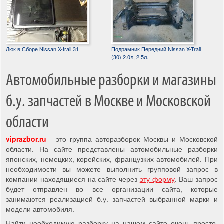
Люк в Сборе Nissan X-trail 31
Подрамник Передний Nissan X-Trail
(30) 2.0л, 2.5л.
Автомобильные разборки и магазины
б.у. запчастей в Москве и Московской
области
viprazbor.ru
- это группа авторазборок Москвы и Московской
области. На сайте представлены автомобильные разборки
японских, немецких, корейских, французких автомобилей. При
необходимости вы можете выполнить групповой запрос в
компании находящиеся на сайте через
эту форму
. Ваш запрос
будет отправлен во все организации сайта, которые
занимаются реализацией б.у. запчастей выбранной марки и
модели автомобиля.
Найти необходимую разборку на нашем сайте очень просто,