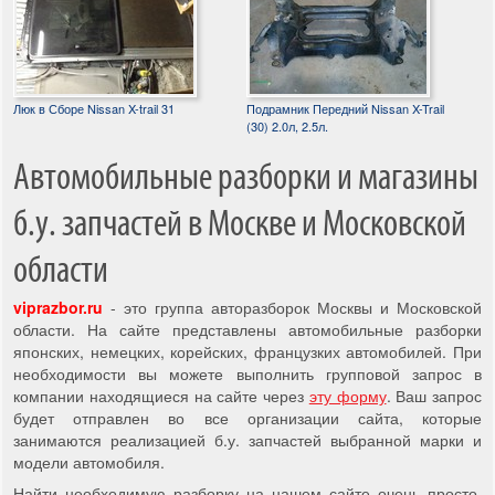
Люк в Сборе Nissan X-trail 31
Подрамник Передний Nissan X-Trail
(30) 2.0л, 2.5л.
Автомобильные разборки и магазины
б.у. запчастей в Москве и Московской
области
viprazbor.ru
- это группа авторазборок Москвы и Московской
области. На сайте представлены автомобильные разборки
японских, немецких, корейских, французких автомобилей. При
необходимости вы можете выполнить групповой запрос в
компании находящиеся на сайте через
эту форму
. Ваш запрос
будет отправлен во все организации сайта, которые
занимаются реализацией б.у. запчастей выбранной марки и
модели автомобиля.
Найти необходимую разборку на нашем сайте очень просто,