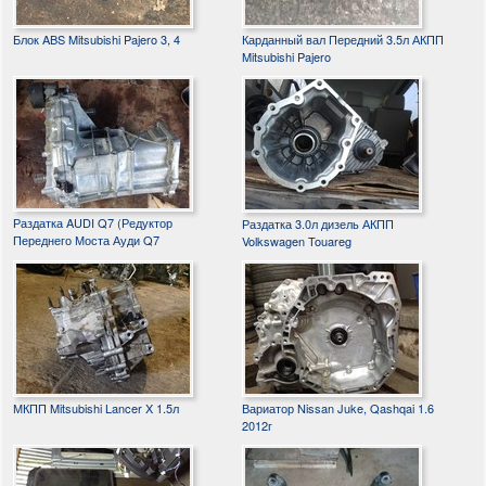
Блок ABS Mitsubishi Pajero 3, 4
Карданный вал Передний 3.5л АКПП
Mitsubishi Pajero
Раздатка AUDI Q7 (Редуктор
Раздатка 3.0л дизель АКПП
Переднего Моста Ауди Q7
Volkswagen Touareg
МКПП Mitsubishi Lancer X 1.5л
Вариатор Nissan Juke, Qashqai 1.6
2012г