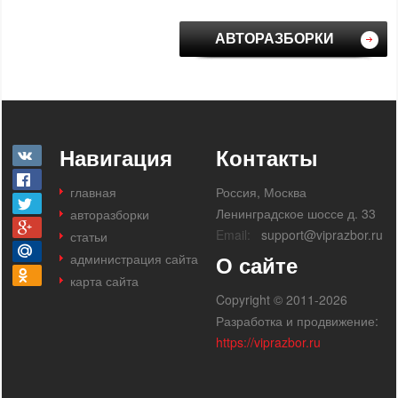
АВТОРАЗБОРКИ
Навигация
Контакты
главная
Россия, Москва
Ленинградское шоссе д. 33
авторазборки
Email:
support@viprazbor.ru
статьи
администрация сайта
О сайте
карта сайта
Copyright © 2011-2026
Разработка и продвижение:
https://viprazbor.ru