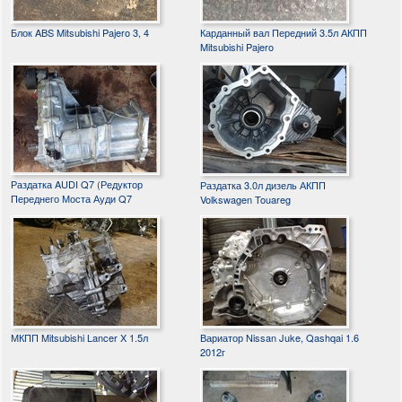
Блок ABS Mitsubishi Pajero 3, 4
Карданный вал Передний 3.5л АКПП
Mitsubishi Pajero
Раздатка AUDI Q7 (Редуктор
Раздатка 3.0л дизель АКПП
Переднего Моста Ауди Q7
Volkswagen Touareg
МКПП Mitsubishi Lancer X 1.5л
Вариатор Nissan Juke, Qashqai 1.6
2012г