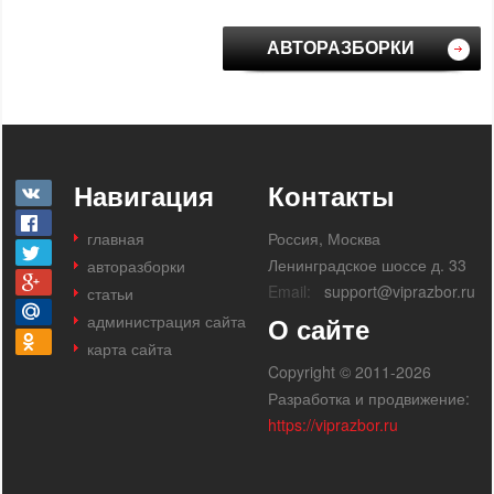
АВТОРАЗБОРКИ
Навигация
Контакты
главная
Россия, Москва
Ленинградское шоссе д. 33
авторазборки
Email:
support@viprazbor.ru
статьи
администрация сайта
О сайте
карта сайта
Copyright © 2011-2026
Разработка и продвижение:
https://viprazbor.ru