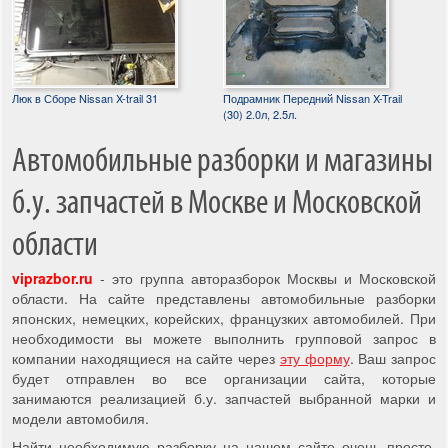
Люк в Сборе Nissan X-trail 31
Подрамник Передний Nissan X-Trail
(30) 2.0л, 2.5л.
Автомобильные разборки и магазины
б.у. запчастей в Москве и Московской
области
viprazbor.ru
- это группа авторазборок Москвы и Московской
области. На сайте представлены автомобильные разборки
японских, немецких, корейских, французких автомобилей. При
необходимости вы можете выполнить групповой запрос в
компании находящиеся на сайте через
эту форму
. Ваш запрос
будет отправлен во все организации сайта, которые
занимаются реализацией б.у. запчастей выбранной марки и
модели автомобиля.
Найти необходимую разборку на нашем сайте очень просто,