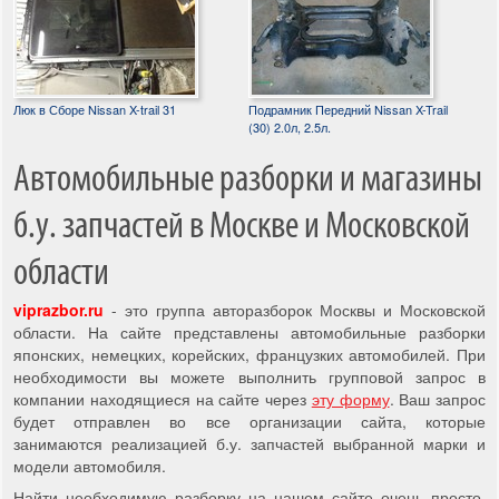
Люк в Сборе Nissan X-trail 31
Подрамник Передний Nissan X-Trail
(30) 2.0л, 2.5л.
Автомобильные разборки и магазины
б.у. запчастей в Москве и Московской
области
viprazbor.ru
- это группа авторазборок Москвы и Московской
области. На сайте представлены автомобильные разборки
японских, немецких, корейских, французких автомобилей. При
необходимости вы можете выполнить групповой запрос в
компании находящиеся на сайте через
эту форму
. Ваш запрос
будет отправлен во все организации сайта, которые
занимаются реализацией б.у. запчастей выбранной марки и
модели автомобиля.
Найти необходимую разборку на нашем сайте очень просто,