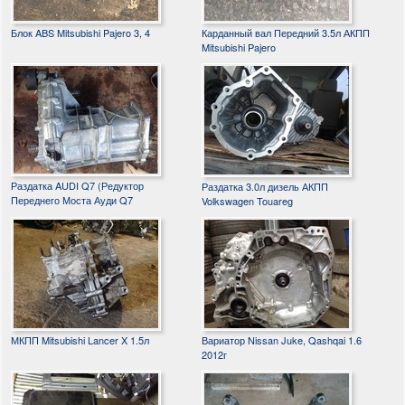
Блок ABS Mitsubishi Pajero 3, 4
Карданный вал Передний 3.5л АКПП
Mitsubishi Pajero
Раздатка AUDI Q7 (Редуктор
Раздатка 3.0л дизель АКПП
Переднего Моста Ауди Q7
Volkswagen Touareg
МКПП Mitsubishi Lancer X 1.5л
Вариатор Nissan Juke, Qashqai 1.6
2012г