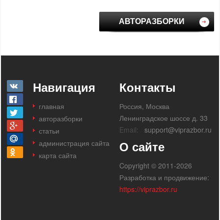
АВТОРАЗБОРКИ
Навигация
Контакты
главная
Россия, Москва
Ленинградское шоссе д. 33
авторазборки
Email:
support@viprazbor.ru
статьи
администрация сайта
О сайте
карта сайта
Copyright © 2011-2026
Разработка и продвижение:
https://viprazbor.ru