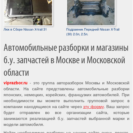
Люк в Сборе Nissan X-trail 31
Подрамник Передний Nissan X-Trail
(30) 2.0л, 2.5л.
Автомобильные разборки и магазины
б.у. запчастей в Москве и Московской
области
viprazbor.ru
- это группа авторазборок Москвы и Московской
области. На сайте представлены автомобильные разборки
японских, немецких, корейских, французких автомобилей. При
необходимости вы можете выполнить групповой запрос в
компании находящиеся на сайте через
эту форму
. Ваш запрос
будет отправлен во все организации сайта, которые
занимаются реализацией б.у. запчастей выбранной марки и
модели автомобиля.
Найти необходимую разборку на нашем сайте очень просто,