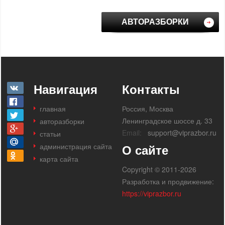
АВТОРАЗБОРКИ
Навигация
Контакты
главная
Россия, Москва
Ленинградское шоссе д. 33
авторазборки
Email:
support@viprazbor.ru
статьи
администрация сайта
О сайте
карта сайта
Copyright © 2011-2026
Разработка и продвижение:
https://viprazbor.ru