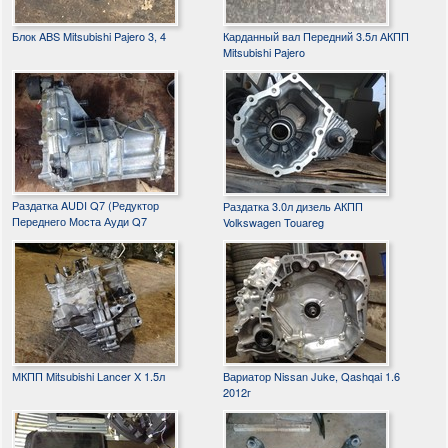
Блок ABS Mitsubishi Pajero 3, 4
Карданный вал Передний 3.5л АКПП
Mitsubishi Pajero
Раздатка AUDI Q7 (Редуктор
Раздатка 3.0л дизель АКПП
Переднего Моста Ауди Q7
Volkswagen Touareg
МКПП Mitsubishi Lancer X 1.5л
Вариатор Nissan Juke, Qashqai 1.6
2012г