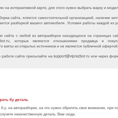
ию на интерактивной карте, для этого нужно выбрать марку и мод
борка сайта, яляется самостоятельной организацией, наличие зап
аются разборкой вашего автомобиля. Условия работы каждой из р
я сайта с любой из авторазборок находящихся на страницах сайт
zbor.ru, которые являются отношениями продавца и пок
u взяты из открытых источников и не являются публичной офертой
работе сайта присылайте на support
@
viprazbor.
ru
или через форм
рать бу деталь
 б.у. на авторазборке, на что нужно обратить свое внимание, при 
получите некачественную деталь. Вам сюда.