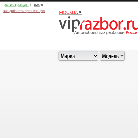
регистрация
/
вход
как добавить организацию
МОСКВА
▼