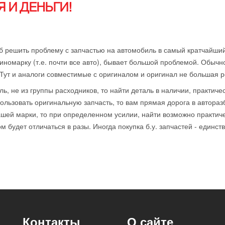
 И ДЕНЬГИ!
б решить проблему с запчастью на автомобиль в самый кратчайший
иномарку (т.е. почти все авто), бывает большой проблемой. Обычн
 Тут и аналоги совместимые с оригиналом и оригинал не большая р
ль, не из группы расходников, то найти деталь в наличии, практиче
ользовать оригинальную запчасть, то вам прямая дорога в автораз
ей марки, то при определенном усилии, найти возможно практичес
 будет отличаться в разы. Иногда покупка б.у. запчастей - единст
Контакты
О сайте