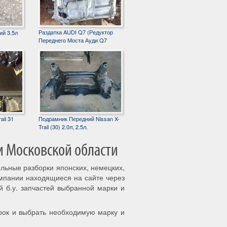
Раздатка AUDI Q7 (Редуктор
ий 3.5л
Переднего Моста Ауди Q7
ail 31
Подрамник Передний Nissan X-
Trail (30) 2.0л, 2.5л.
и Московской области
ильные разборки японских, немецких,
омпании находящиеся на сайте через
й б.у. запчастей выбранной марки и
рок и выбрать необходимую марку и