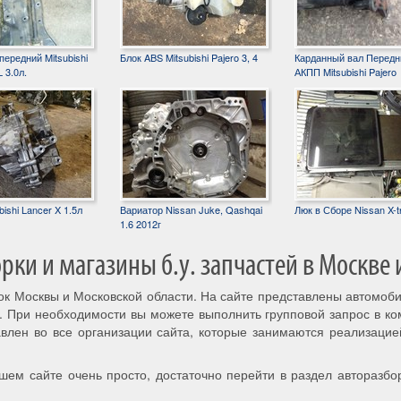
ередний Mitsubishi
Блок ABS Mitsubishi Pajero 3, 4
Карданный вал Передн
 3.0л.
АКПП Mitsubishi Pajero
ishi Lancer X 1.5л
Вариатор Nissan Juke, Qashqai
Люк в Сборе Nissan X-tr
1.6 2012г
ки и магазины б.у. запчастей в Москве 
рок Москвы и Московской области. На сайте представлены автомоб
. При необходимости вы можете выполнить групповой запрос в к
авлен во все организации сайта, которые занимаются реализацие
шем сайте очень просто, достаточно перейти в раздел авторазбо