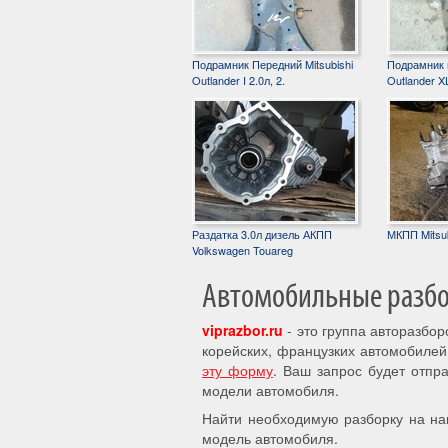
Подрамник Передний Mitsubishi
Подрамник п
Outlander I 2.0л, 2.
Outlander XL
Раздатка 3.0л дизель АКПП
МКПП Mitsub
Volkswagen Touareg
Автомобильные разбор
viprazbor.ru
- это группа авторазбо
корейских, французких автомобилей
эту форму
. Ваш запрос будет отпр
модели автомобиля.
Найти необходимую разборку на на
модель автомобиля.