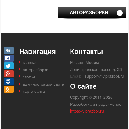
АВТОРАЗБОРКИ
Навигация
Контакты
главная
Россия, Москва
Ленинградское шоссе д. 33
авторазборки
Email:
support@viprazbor.ru
статьи
администрация сайта
О сайте
карта сайта
Copyright © 2011-2026
Разработка и продвижение:
https://viprazbor.ru