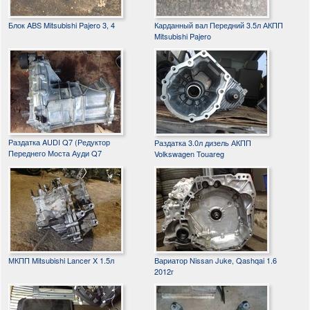
Блок ABS Mitsubishi Pajero 3, 4
Карданный вал Передний 3.5л АКПП
Mitsubishi Pajero
Раздатка AUDI Q7 (Редуктор
Раздатка 3.0л дизель АКПП
Переднего Моста Ауди Q7
Volkswagen Touareg
МКПП Mitsubishi Lancer X 1.5л
Вариатор Nissan Juke, Qashqai 1.6
2012г