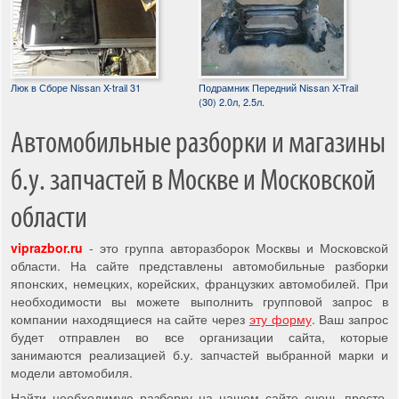
Люк в Сборе Nissan X-trail 31
Подрамник Передний Nissan X-Trail
(30) 2.0л, 2.5л.
Автомобильные разборки и магазины
б.у. запчастей в Москве и Московской
области
viprazbor.ru
- это группа авторазборок Москвы и Московской
области. На сайте представлены автомобильные разборки
японских, немецких, корейских, французких автомобилей. При
необходимости вы можете выполнить групповой запрос в
компании находящиеся на сайте через
эту форму
. Ваш запрос
будет отправлен во все организации сайта, которые
занимаются реализацией б.у. запчастей выбранной марки и
модели автомобиля.
Найти необходимую разборку на нашем сайте очень просто,